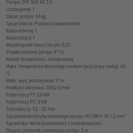
Pompa: SPF 300 KE 2.0
Liczba pomp: 1
Ciężar, pompa: 44 kg
Typ przyłącza: Przyłącze bezpośrednie
Klasa ochrony: I
Klasa izolacji: F
Współczynnik mocy Cos phi: 0,87
Stopień ochrony pompy: IP 55
Nadzór temperatury: zintegrowany
Maks. temperatura tłoczonego medium (przy pracy stałej): 40
°C
Maks. wys. podnoszenia: 17 m
Prędkość obrotowa: 2850 U/min
Pobór mocy P1: 3,6 kW
Pobór mocy P2: 3 kW
Tryb roboczy: S2 - 30 min
Typ przewodu przyłączeniowego pompy: H07RN-F 7G 1,5 mm²
Typ wirnika: Wirnik promieniowy z rozdrabniaczem
Długość przewodu sieciowego pompy: 5 m