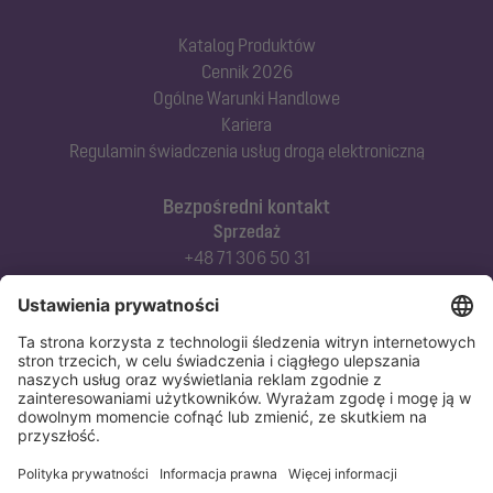
Katalog Produktów
Cennik 2026
Ogólne Warunki Handlowe
Kariera
Regulamin świadczenia usług drogą elektroniczną
Bezpośredni kontakt
Sprzedaż
+48 71 306 50 31
Doradztwo techniczne
+48 71 306 50 42
Serwis techniczny
+48 71 306 50 51