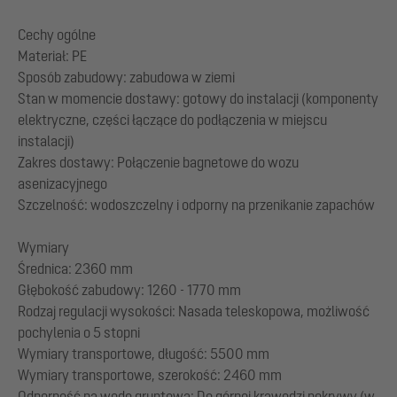
Cechy ogólne
Materiał: PE
Sposób zabudowy: zabudowa w ziemi
Stan w momencie dostawy: gotowy do instalacji (komponenty
elektryczne, części łączące do podłączenia w miejscu
instalacji)
Zakres dostawy: Połączenie bagnetowe do wozu
asenizacyjnego
Szczelność: wodoszczelny i odporny na przenikanie zapachów
Wymiary
Średnica: 2360 mm
Głębokość zabudowy: 1260 - 1770 mm
Rodzaj regulacji wysokości: Nasada teleskopowa, możliwość
pochylenia o 5 stopni
Wymiary transportowe, długość: 5500 mm
Wymiary transportowe, szerokość: 2460 mm
Odporność na wodę gruntową: Do górnej krawędzi pokrywy (w