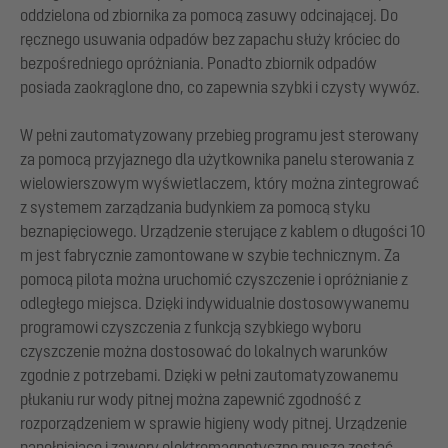
oddzielona od zbiornika za pomocą zasuwy odcinającej. Do
ręcznego usuwania odpadów bez zapachu służy króciec do
bezpośredniego opróżniania. Ponadto zbiornik odpadów
posiada zaokrąglone dno, co zapewnia szybki i czysty wywóz.
W pełni zautomatyzowany przebieg programu jest sterowany
za pomocą przyjaznego dla użytkownika panelu sterowania z
wielowierszowym wyświetlaczem, który można zintegrować
z systemem zarządzania budynkiem za pomocą styku
beznapięciowego. Urządzenie sterujące z kablem o długości 10
m jest fabrycznie zamontowane w szybie technicznym. Za
pomocą pilota można uruchomić czyszczenie i opróżnianie z
odległego miejsca. Dzięki indywidualnie dostosowywanemu
programowi czyszczenia z funkcją szybkiego wyboru
czyszczenie można dostosować do lokalnych warunków
zgodnie z potrzebami. Dzięki w pełni zautomatyzowanemu
płukaniu rur wody pitnej można zapewnić zgodność z
rozporządzeniem w sprawie higieny wody pitnej. Urządzenie
napełniające i zawory elektromagnetyczne muszą zostać