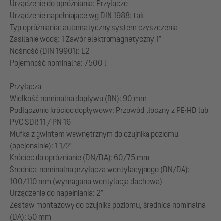
Urządzenie do opróżniania: Przyłącze
Urządzenie napełniające wg DIN 1988: tak
Typ opróżniania: automatyczny system czyszczenia
Zasilanie wodą: 1 Zawór elektromagnetyczny 1"
Nośność (DIN 19901): E2
Pojemność nominalna: 7500 l
Przyłącza
Wielkość nominalna dopływu (DN): 90 mm
Podłączenie króciec dopływowy: Przewód tłoczny z PE-HD lub
PVC SDR 11 / PN 16
Mufka z gwintem wewnętrznym do czujnika poziomu
(opcjonalnie): 1 1/2"
Króciec do opróżnianie (DN/DA): 60/75 mm
Średnica nominalna przyłącza wentylacyjnego (DN/DA):
100/110 mm (wymagana wentylacja dachowa)
Urządzenie do napełniania: 2"
Zestaw montażowy do czujnika poziomu, średnica nominalna
(DA): 50 mm