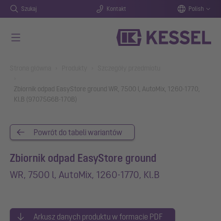
Szukaj
Kontakt
Polish
Przejdź do głównej treści
You are here:
Strona główna
Produkty
Szczegóły przedmiotu
Zbiornik odpad EasyStore ground WR, 7500 l, AutoMix, 1260-1770,
Kl.B (97075G6B-170B)
Powrót do tabeli wariantów
Zbiornik odpad EasyStore ground
WR, 7500 l, AutoMix, 1260-1770, Kl.B
Arkusz danych produktu w formacie PDF