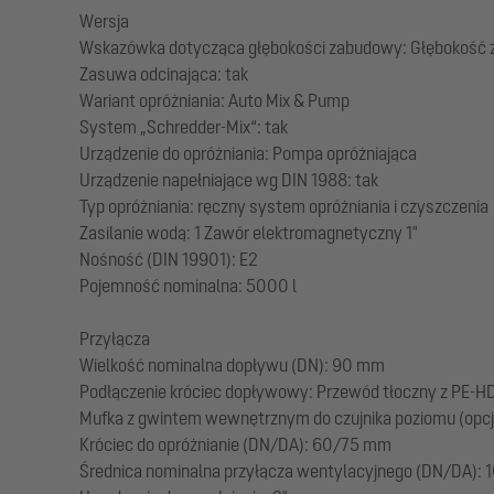
Wersja
Wskazówka dotycząca głębokości zabudowy: Głębokość
Zasuwa odcinająca: tak
Wariant opróżniania: Auto Mix & Pump
System „Schredder-Mix“: tak
Urządzenie do opróżniania: Pompa opróżniająca
Urządzenie napełniające wg DIN 1988: tak
Typ opróżniania: ręczny system opróżniania i czyszczenia
Zasilanie wodą: 1 Zawór elektromagnetyczny 1"
Nośność (DIN 19901): E2
Pojemność nominalna: 5000 l
Przyłącza
Wielkość nominalna dopływu (DN): 90 mm
Podłączenie króciec dopływowy: Przewód tłoczny z PE-HD
Mufka z gwintem wewnętrznym do czujnika poziomu (opcjon
Króciec do opróżnianie (DN/DA): 60/75 mm
Średnica nominalna przyłącza wentylacyjnego (DN/DA)