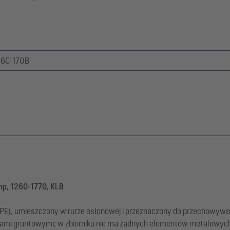
6C-170B
p, 1260-1770, Kl.B
PE), umieszczony w rurze osłonowej i przeznaczony do przechowywan
dami gruntowymi; w zbiorniku nie ma żadnych elementów metalowyc