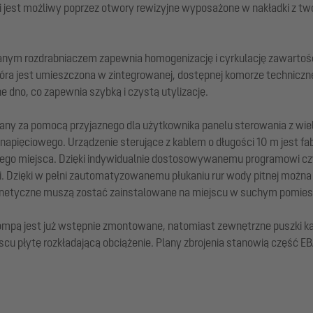
i jest możliwy poprzez otwory rewizyjne wyposażone w nakładki z tw
nym rozdrabniaczem zapewnia homogenizację i cyrkulację zawartości
óra jest umieszczona w zintegrowanej, dostępnej komorze techniczne
e dno, co zapewnia szybką i czystą utylizację.
any za pomocą przyjaznego dla użytkownika panelu sterowania z w
apięciowego. Urządzenie sterujące z kablem o długości 10 m jest 
egłego miejsca. Dzięki indywidualnie dostosowywanemu programowi c
 Dzięki w pełni zautomatyzowanemu płukaniu rur wody pitnej można
agnetyczne muszą zostać zainstalowane na miejscu w suchym pomies
mpą jest już wstępnie zmontowane, natomiast zewnętrzne puszki ka
u płytę rozkładającą obciążenie. Plany zbrojenia stanowią część EBA