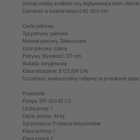
Odstęp między środkiem rury dopływowej a dnem zbiorni
Szerokość w świetle włazu (LW): 600 mm
Cechy pokrywy
Typ pokrywy: pokrywa
Materiał pokrywy: Żeliwo szare
Kolor pokrywy: czarny
Pokrywy, Wysokość: 121 mm
Blokada: zaryglowany
Klasa obciążenia: B 125 (EN 124)
Szczelność: wodoszczelny i odporny na przenikanie zapa
Przenośnik
Pompa: SPF 300 KE 2.0
Liczba pomp: 1
Ciężar, pompa: 44 kg
Typ przyłącza: Przyłącze bezpośrednie
Klasa ochrony: I
Klasa izolacji: F