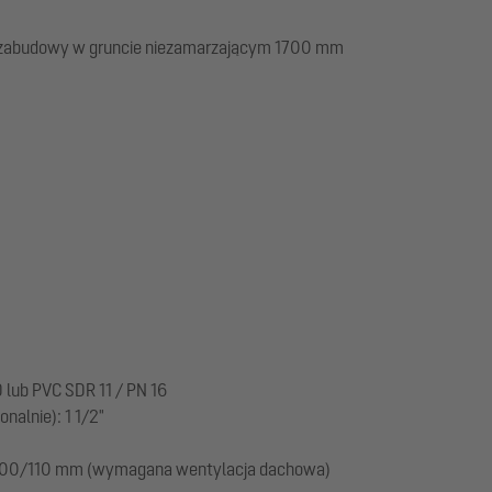
 zabudowy w gruncie niezamarzającym 1700 mm
 lub PVC SDR 11 / PN 16
alnie): 1 1/2"
: 100/110 mm (wymagana wentylacja dachowa)