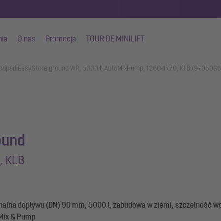
nia
O nas
Promocja
TOUR DE MINILIFT
 odpad EasyStore ground WR, 5000 l, AutoMixPump, 1260-1770, Kl.B (97050G
ound
 Kl.B
nalna dopływu (DN) 90 mm, 5000 l, zabudowa w ziemi, szczelność w
 Mix & Pump