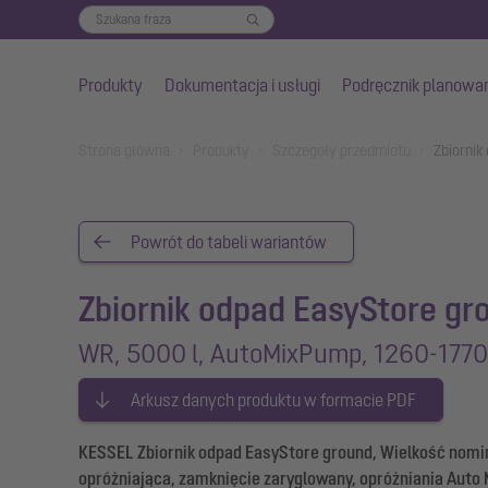
Produkty
Dokumentacja i usługi
Podręcznik planowa
Przejdź do głównej treści
You are here:
Strona główna
Produkty
Szczegóły przedmiotu
Zbiornik
Powrót do tabeli wariantów
Zbiornik odpad EasyStore gr
WR, 5000 l, AutoMixPump, 1260-1770,
Arkusz danych produktu w formacie PDF
KESSEL Zbiornik odpad EasyStore ground, Wielkość nomi
opróżniająca, zamknięcie zaryglowany, opróżniania Auto