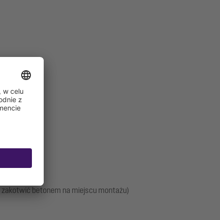
)
ży zakotwić betonem na miejscu montażu)