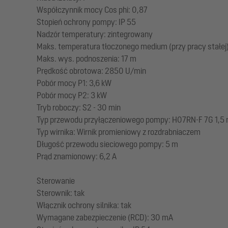
Współczynnik mocy Cos phi: 0,87
Stopień ochrony pompy: IP 55
Nadzór temperatury: zintegrowany
Maks. temperatura tłoczonego medium (przy pracy stałej)
Maks. wys. podnoszenia: 17 m
Prędkość obrotowa: 2850 U/min
Pobór mocy P1: 3,6 kW
Pobór mocy P2: 3 kW
Tryb roboczy: S2 - 30 min
Typ przewodu przyłączeniowego pompy: H07RN-F 7G 1,5
Typ wirnika: Wirnik promieniowy z rozdrabniaczem
Długość przewodu sieciowego pompy: 5 m
Prąd znamionowy: 6,2 A
Sterowanie
Sterownik: tak
Włącznik ochrony silnika: tak
Wymagane zabezpieczenie (RCD): 30 mA