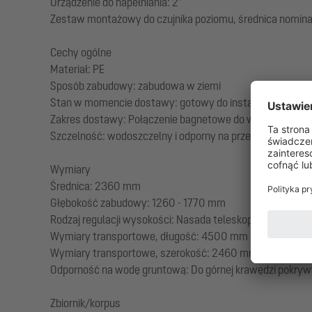
Urządzenie do napełniania: 2"
Zestaw montażowy do czujnika poziomu, średnica nomin
Cechy ogólne
Materiał: PE
Sposób zabudowy: zabudowa w ziemi
Stan w momencie dostawy: gotowy do instalacji (komponen
Zakres dostawy: Połączenie bagnetowe do wozu aseniza
Szczelność: wodoszczelny i odporny na przenikanie zapa
Wymiary
Średnica: 2360 mm
Głębokość zabudowy: 1260 - 1770 mm
Rodzaj regulacji wysokości: Nasada teleskopowa, możliwo
Wymiary transportowe, długość: 4500 mm
Wymiary transportowe, szerokość: 2460 mm
Odporność na wodę gruntową: Do górnej krawędzi pokrywy
Zbiornik/korpus