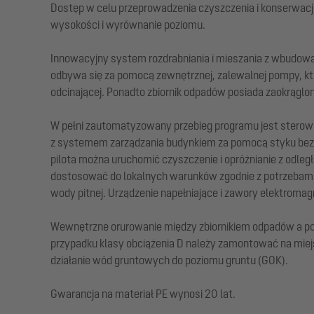
Dostęp w celu przeprowadzenia czyszczenia i konserwacj
wysokości i wyrównanie poziomu.
Innowacyjny system rozdrabniania i mieszania z wbudowa
odbywa się za pomocą zewnętrznej, zalewalnej pompy, kt
odcinającej. Ponadto zbiornik odpadów posiada zaokrąglon
W pełni zautomatyzowany przebieg programu jest sterow
z systemem zarządzania budynkiem za pomocą styku bezn
pilota można uruchomić czyszczenie i opróżnianie z odl
dostosować do lokalnych warunków zgodnie z potrzebami.
wody pitnej. Urządzenie napełniające i zawory elektrom
Wewnętrzne orurowanie między zbiornikiem odpadów a po
przypadku klasy obciążenia D należy zamontować na miejsc
działanie wód gruntowych do poziomu gruntu (GOK).
Gwarancja na materiał PE wynosi 20 lat.