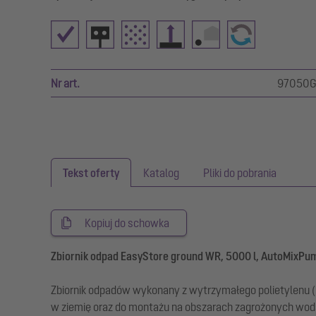
Nr art.
97050G
Tekst oferty
Katalog
Pliki do pobrania
Kopiuj do schowka
Zbiornik odpad EasyStore ground WR, 5000 l, AutoMixPum
Zbiornik odpadów wykonany z wytrzymałego polietylenu (
w ziemię oraz do montażu na obszarach zagrożonych wo