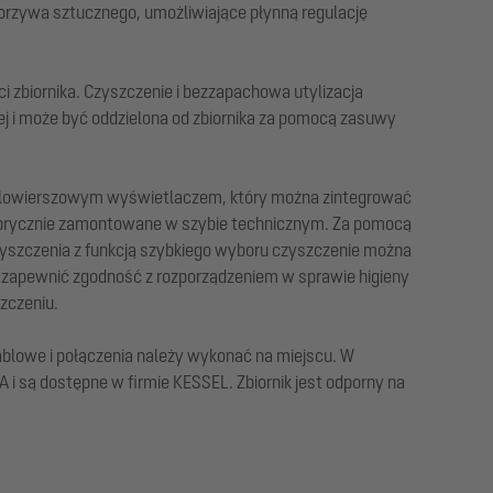
orzywa sztucznego, umożliwiające płynną regulację
 zbiornika. Czyszczenie i bezzapachowa utylizacja
j i może być oddzielona od zbiornika za pomocą zasuwy
ielowierszowym wyświetlaczem, który można zintegrować
fabrycznie zamontowane w szybie technicznym. Za pomocą
zyszczenia z funkcją szybkiego wyboru czyszczenie można
 zapewnić zgodność z rozporządzeniem w sprawie higieny
zczeniu.
blowe i połączenia należy wykonać na miejscu. W
 i są dostępne w firmie KESSEL. Zbiornik jest odporny na