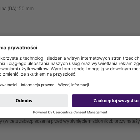
alna (DA): 50 mm
ty elektryczne, części łączące do podłączenia w miejscu instalacji
cyjnego
chów
ść pochylenia o 5 stopni
 (w celu zabezpieczenia przed wypłynięciem zbiornik zbiorczy nale