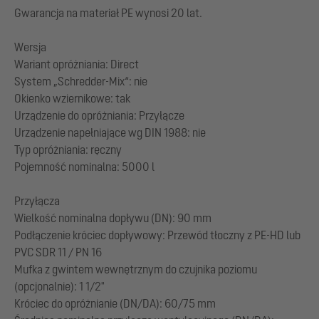
Gwarancja na materiał PE wynosi 20 lat.
Wersja
Wariant opróżniania: Direct
System „Schredder-Mix“: nie
Okienko wziernikowe: tak
Urządzenie do opróżniania: Przyłącze
Urządzenie napełniające wg DIN 1988: nie
Typ opróżniania: ręczny
Pojemność nominalna: 5000 l
Przyłącza
Wielkość nominalna dopływu (DN): 90 mm
Podłączenie króciec dopływowy: Przewód tłoczny z PE-HD lub
PVC SDR 11 / PN 16
Mufka z gwintem wewnętrznym do czujnika poziomu
(opcjonalnie): 1 1/2"
Króciec do opróżnianie (DN/DA): 60/75 mm