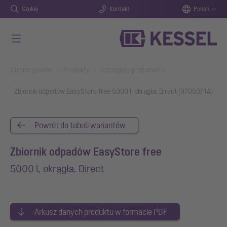
Szukaj
Kontakt
Polish
Przejdź do głównej treści
You are here:
Strona główna
Produkty
Szczegóły przedmiotu
Zbiornik odpadów EasyStore free 5000 l, okrągła, Direct (97050F1A)
Powrót do tabeli wariantów
Zbiornik odpadów EasyStore free
5000 l, okrągła, Direct
Arkusz danych produktu w formacie PDF