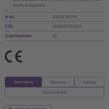
przykrych zapachów
Nr art.
93030-06-PVS
GTIN
4026092103234
Grupa Rabatowa
60
Tekst oferty
Akcesoria
Katalog
Pliki do pobrania
Kopiuj do schowka