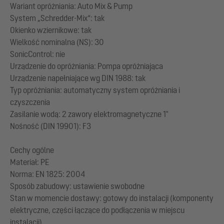
Wariant opróżniania: Auto Mix & Pump
System „Schredder-Mix“: tak
Okienko wziernikowe: tak
Wielkość nominalna (NS): 30
SonicControl: nie
Urządzenie do opróżniania: Pompa opróżniająca
Urządzenie napełniające wg DIN 1988: tak
Typ opróżniania: automatyczny system opróżniania i
czyszczenia
Zasilanie wodą: 2 zawory elektromagnetyczne 1"
Nośność (DIN 19901): F3
Cechy ogólne
Materiał: PE
Norma: EN 1825: 2004
Sposób zabudowy: ustawienie swobodne
Stan w momencie dostawy: gotowy do instalacji (komponenty
elektryczne, części łączące do podłączenia w miejscu
instalacji)