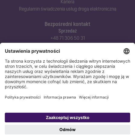
Kariera
Regulamin świadczenia usług drogą elektroniczną
Bezpośredni kontakt
Sprzedaż
+48 71 306 50 31
Doradztwo techniczne
+48 71 306 50 42
Serwis techniczny
+48 71 306 50 51
Polityka prywatności
Stopka redakcyjna
Copyright 1998-2026 KESSEL Sp. z o.o., ul. Innowacyjna 2, Biskupice Podgórne,