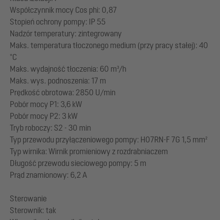
Współczynnik mocy Cos phi: 0,87
Stopień ochrony pompy: IP 55
Nadzór temperatury: zintegrowany
Maks. temperatura tłoczonego medium (przy pracy stałej): 40
°C
Maks. wydajność tłoczenia: 60 m³/h
Maks. wys. podnoszenia: 17 m
Prędkość obrotowa: 2850 U/min
Pobór mocy P1: 3,6 kW
Pobór mocy P2: 3 kW
Tryb roboczy: S2 - 30 min
Typ przewodu przyłączeniowego pompy: H07RN-F 7G 1,5 mm²
Typ wirnika: Wirnik promieniowy z rozdrabniaczem
Długość przewodu sieciowego pompy: 5 m
Prąd znamionowy: 6,2 A
Sterowanie
Sterownik: tak