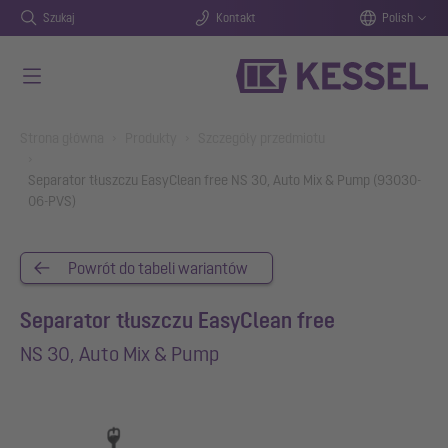
Szukaj
Kontakt
Polish
Przejdź do głównej treści
You are here:
Strona główna
Produkty
Szczegóły przedmiotu
Separator tłuszczu EasyClean free NS 30, Auto Mix & Pump (93030-
06-PVS)
Powrót do tabeli wariantów
Separator tłuszczu EasyClean free
NS 30, Auto Mix & Pump