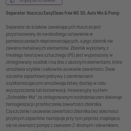
Separator tłuszczu EasyClean free NS 30, Auto Mix & Pump
Separator do ścieków zawierających tłuszcze jest
przystosowany do swobodnego ustawienia w
pomieszczeniach nieprzemarzających, a jego zbiornik nie
zawiera metalowych elementów. Zbiornik wykonany z
trwałego tworzywa sztucznego (PE) jest wyposażony w
zintegrowany osadnik i ma dno z ukośnymi elementami, które
umożliwia szybkie i całkowite usuwanie zawartości. Dwie
szczelne zapachowo pokrywy z zamknięciami
szybkomocującymi umożliwiają łatwy dostęp w celu
wyczyszczenia lub konserwacji. Innowacyjny system
„Schredder-Mix“ ze zintegrowanym rozdrabniaczem dokonuje
homogenizacji i przetłoczenia zawartości zbiornika.
Czyszczenie i usuwanie zawartości zbiornika bez obecności
przykrych zapachów następuje przy tym poprzez znajdującą
się na zewnątrz pompę z zaworem 2-drożnym i siłownikiem,