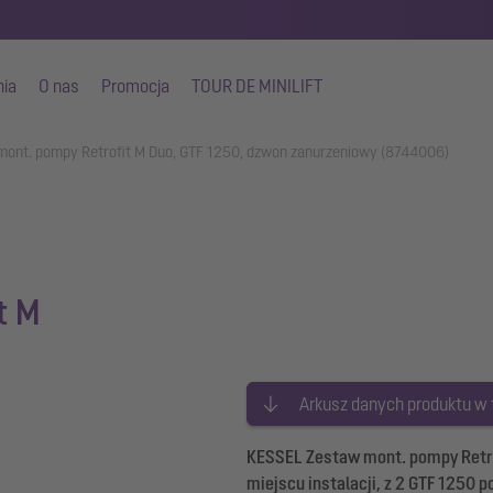
nia
O nas
Promocja
TOUR DE MINILIFT
mont. pompy Retrofit M Duo, GTF 1250, dzwon zanurzeniowy (8744006)
t M
Arkusz danych produktu w
KESSEL Zestaw mont. pompy Retrof
miejscu instalacji, z 2 GTF 1250 