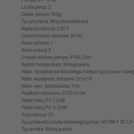
Liczba pomp: 2
Ciężar, pompa: 10 kg
Typ przyłącza: Wtyczka kodowana
Napięcie robocze: 230 V
Częstotliwość sieciowa: 50 Hz
Klasa ochrony: I
Klasa izolacji: F
Stopień ochrony pompy: IP 68 (3 m)
Nadzór temperatury: zintegrowany
Maks. temperatura tłoczonego medium (przy pracy stałej)
Maks. wydajność tłoczenia: 20 m³/h
Maks. wys. podnoszenia: 11 m
Prędkość obrotowa: 2700 U/min
Pobór mocy P1: 1,3 kW
Pobór mocy P2: 0,8 kW
Tryb roboczy: S1
Typ przewodu przyłączeniowego pompy: H07RN-F 3G 1,5
Typ wirnika: Wolny przelot