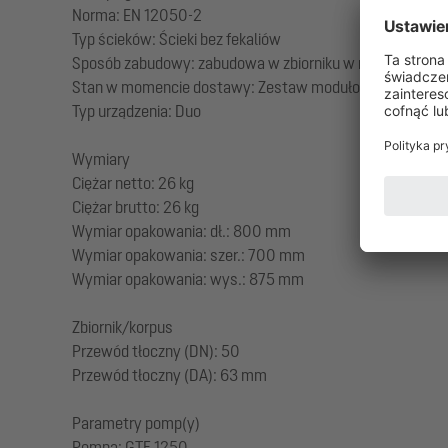
Norma: EN 12050-2
Typ ścieków: Ścieki bez fekaliów
Sposób zabudowy: zabudowa w zbiorniku w miejscu instal
Stan w momencie dostawy: Zestaw modułowy do montażu 
Typ urządzenia: Duo
Wymiary
Ciężar netto: 26 kg
Ciężar brutto: 26 kg
Wymiar opakowania: dł.: 800 mm
Wymiar opakowania: szer.: 700 mm
Wymiar opakowania: wys.: 875 mm
Zbiornik/korpus
Przewód tłoczny (DN): 50
Przewód tłoczny (DA): 63 mm
Parametry pomp(y)
Pompa: GTF 1250