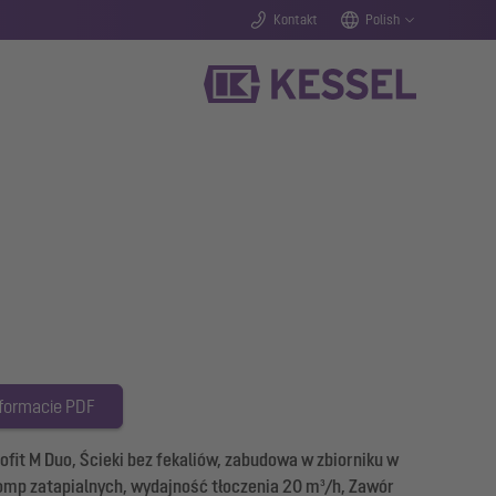
Kontakt
Polish
 formacie PDF
it M Duo, Ścieki bez fekaliów, zabudowa w zbiorniku w
pomp zatapialnych, wydajność tłoczenia 20 m³/h, Zawór