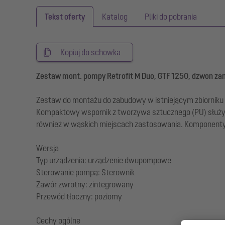
Tekst oferty
Katalog
Pliki do pobrania
Kopiuj do schowka
Zestaw mont. pompy Retrofit M Duo, GTF 1250, dzwon za
Zestaw do montażu do zabudowy w istniejącym zbiorniku 
Kompaktowy wspornik z tworzywa sztucznego (PU) słu
również w wąskich miejscach zastosowania. Komponenty
Wersja
Typ urządzenia: urządzenie dwupompowe
Sterowanie pompą: Sterownik
Zawór zwrotny: zintegrowany
Przewód tłoczny: poziomy
Cechy ogólne