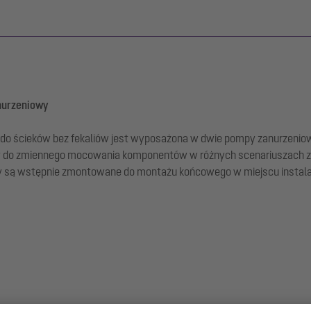
nurzeniowy
do ścieków bez fekaliów jest wyposażona w dwie pompy zanurzeniow
ży do zmiennego mocowania komponentów w różnych scenariuszach
 są wstępnie zmontowane do montażu końcowego w miejscu instalac