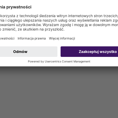
acji
w miejscu instalacji