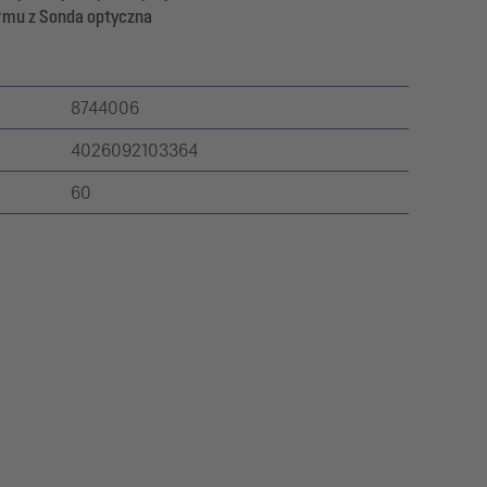
armu z Sonda optyczna
8744006
4026092103364
60