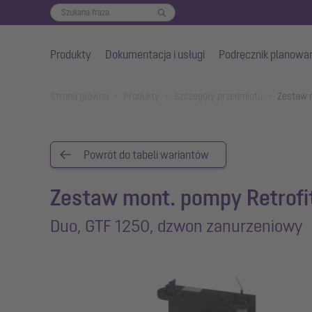
Produkty
Dokumentacja i usługi
Podręcznik planowa
Przejdź do głównej treści
You are here:
Strona główna
Produkty
Szczegóły przedmiotu
Zestaw 
Powrót do tabeli wariantów
Zestaw mont. pompy Retrofi
Duo, GTF 1250, dzwon zanurzeniowy