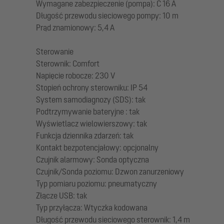
Wymagane zabezpieczenie (pompa): C 16 A
Długość przewodu sieciowego pompy: 10 m
Prąd znamionowy: 5,4 A
Sterowanie
Sterownik: Comfort
Napięcie robocze: 230 V
Stopień ochrony sterowniku: IP 54
System samodiagnozy (SDS): tak
Podtrzymywanie bateryjne : tak
Wyświetlacz wielowierszowy: tak
Funkcja dziennika zdarzeń: tak
Kontakt bezpotencjałowy: opcjonalny
Czujnik alarmowy: Sonda optyczna
Czujnik/Sonda poziomu: Dzwon zanurzeniowy
Typ pomiaru poziomu: pneumatyczny
Złącze USB: tak
Typ przyłącza: Wtyczka kodowana
Długość przewodu sieciowego sterownik: 1,4 m