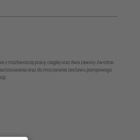
e z możliwością pracy ciągłej oraz dwa zawory zwrotne.
 zastosowania oraz do mocowania zestawu pompowego
ji.