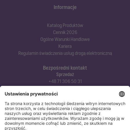
Informacje
Katalog Produktów
Cennik 2026
Ogólne Warunki Handlowe
Kariera
Regulamin świadczenia usług drogą elektroniczną
Bezpośredni kontakt
Sprzedaż
+48 71 306 50 31
Doradztwo techniczne
+48 71 306 50 42
Serwis techniczny
+48 71 306 50 51