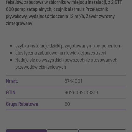
fekaliów, zabudowa w zbiorniku w miejscu instalacji, z 2 GTF
600 pomp zatapialnych, czujnik alarmu z Przełącznik
pływakowy, wydajność tłoczenia 12 m³/h, Zawór zwrotny
zintegrowany
szybka instalacja dzięki przygotowanym komponentom
Elastyczna zabudowa na niewielkiej przestrzeni
Nadaje się do wszystkich powszechnie stosowanych
przewodów ciśnieniowych
Nr art.
8744001
GTIN
4026092103319
Grupa Rabatowa
60