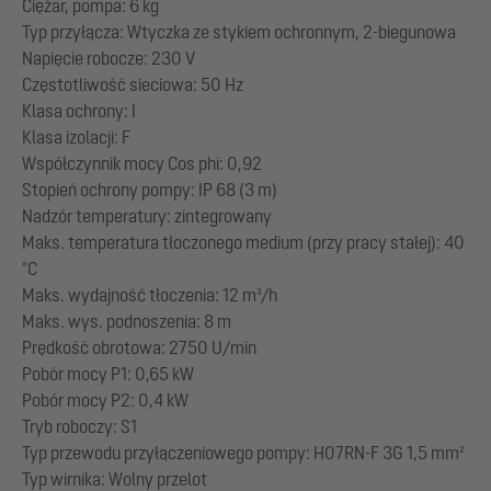
Ciężar, pompa: 6 kg
Typ przyłącza: Wtyczka ze stykiem ochronnym, 2-biegunowa
Napięcie robocze: 230 V
Częstotliwość sieciowa: 50 Hz
Klasa ochrony: I
Klasa izolacji: F
Współczynnik mocy Cos phi: 0,92
Stopień ochrony pompy: IP 68 (3 m)
Nadzór temperatury: zintegrowany
Maks. temperatura tłoczonego medium (przy pracy stałej): 40
°C
Maks. wydajność tłoczenia: 12 m³/h
Maks. wys. podnoszenia: 8 m
Prędkość obrotowa: 2750 U/min
Pobór mocy P1: 0,65 kW
Pobór mocy P2: 0,4 kW
Tryb roboczy: S1
Typ przewodu przyłączeniowego pompy: H07RN-F 3G 1,5 mm²
Typ wirnika: Wolny przelot