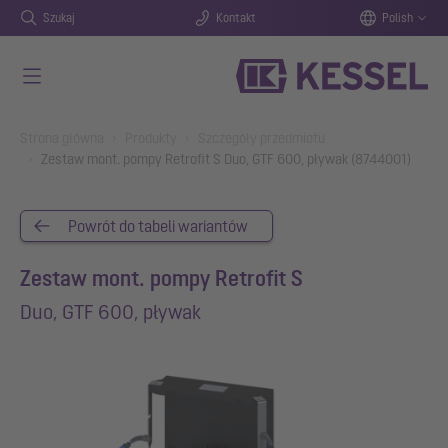
Szukaj
Kontakt
Polish
Przejdź do głównej treści
You are here:
Strona główna
Produkty
Szczegóły przedmiotu
Zestaw mont. pompy Retrofit S Duo, GTF 600, pływak (8744001)
Powrót do tabeli wariantów
Zestaw mont. pompy Retrofit S
Duo, GTF 600, pływak