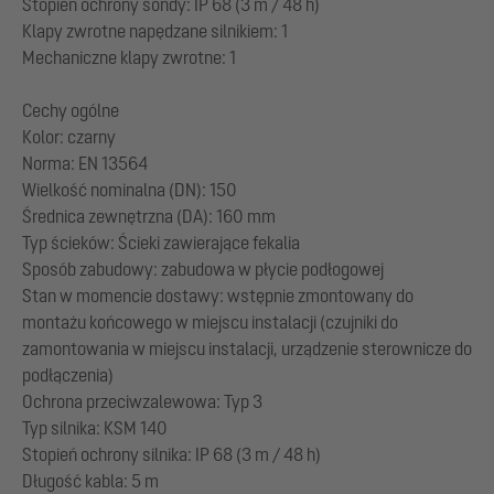
Stopień ochrony sondy: IP 68 (3 m / 48 h)
Klapy zwrotne napędzane silnikiem: 1
Mechaniczne klapy zwrotne: 1
Cechy ogólne
Kolor: czarny
Norma: EN 13564
Wielkość nominalna (DN): 150
Średnica zewnętrzna (DA): 160 mm
Typ ścieków: Ścieki zawierające fekalia
Sposób zabudowy: zabudowa w płycie podłogowej
Stan w momencie dostawy: wstępnie zmontowany do
montażu końcowego w miejscu instalacji (czujniki do
zamontowania w miejscu instalacji, urządzenie sterownicze do
podłączenia)
Ochrona przeciwzalewowa: Typ 3
Typ silnika: KSM 140
Stopień ochrony silnika: IP 68 (3 m / 48 h)
Długość kabla: 5 m