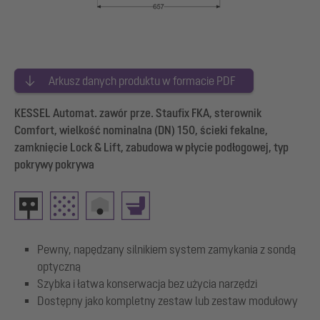
Arkusz danych produktu w formacie PDF
KESSEL Automat. zawór prze. Staufix FKA, sterownik
Comfort, wielkość nominalna (DN) 150, ścieki fekalne,
zamknięcie Lock & Lift, zabudowa w płycie podłogowej, typ
pokrywy pokrywa
Pewny, napędzany silnikiem system zamykania z sondą
optyczną
Szybka i łatwa konserwacja bez użycia narzędzi
Dostępny jako kompletny zestaw lub zestaw modułowy