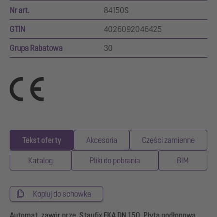
Nr art.
84150S
GTIN
4026092046425
Grupa Rabatowa
30
Tekst oferty
Akcesoria
Części zamienne
Katalog
Pliki do pobrania
BIM
Kopiuj do schowka
Automat. zawór prze. Staufix FKA DN 150, Płyta podłogowa,