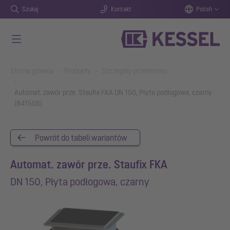
Szukaj
Kontakt
Polish
Przejdź do głównej treści
You are here:
Strona główna
Produkty
Szczegóły przedmiotu
Automat. zawór prze. Staufix FKA DN 150, Płyta podłogowa, czarny
(84150S)
Powrót do tabeli wariantów
Automat. zawór prze. Staufix FKA
DN 150, Płyta podłogowa, czarny