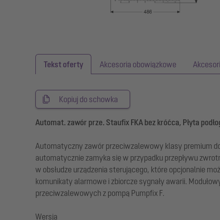
Tekst oferty
Akcesoria obowiązkowe
Akcesor
Kopiuj do schowka
Automat. zawór prze. Staufix FKA bez króćca, Płyta podł
Automatyczny zawór przeciwzalewowy klasy premium do śc
automatycznie zamyka się w przypadku przepływu zwrotn
w obsłudze urządzenia sterującego, które opcjonalnie 
komunikaty alarmowe i zbiorcze sygnały awarii. Modułow
przeciwzalewowych z pompą Pumpfix F.
Wersja