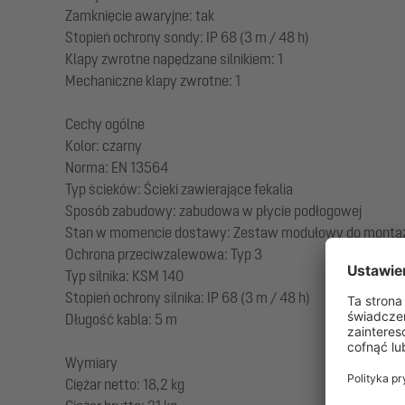
Zamknięcie awaryjne: tak
Stopień ochrony sondy: IP 68 (3 m / 48 h)
Klapy zwrotne napędzane silnikiem: 1
Mechaniczne klapy zwrotne: 1
Cechy ogólne
Kolor: czarny
Norma: EN 13564
Typ ścieków: Ścieki zawierające fekalia
Sposób zabudowy: zabudowa w płycie podłogowej
Stan w momencie dostawy: Zestaw modułowy do montażu 
Ochrona przeciwzalewowa: Typ 3
Typ silnika: KSM 140
Stopień ochrony silnika: IP 68 (3 m / 48 h)
Długość kabla: 5 m
Wymiary
Ciężar netto: 18,2 kg