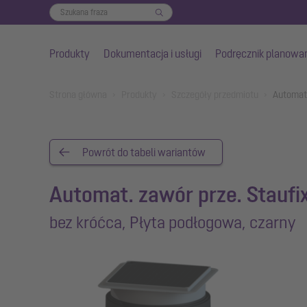
Produkty
Dokumentacja i usługi
Podręcznik planowa
Przejdź do głównej treści
You are here:
Strona główna
Produkty
Szczegóły przedmiotu
Automat.
Powrót do tabeli wariantów
Automat. zawór prze. Staufi
bez króćca, Płyta podłogowa, czarny