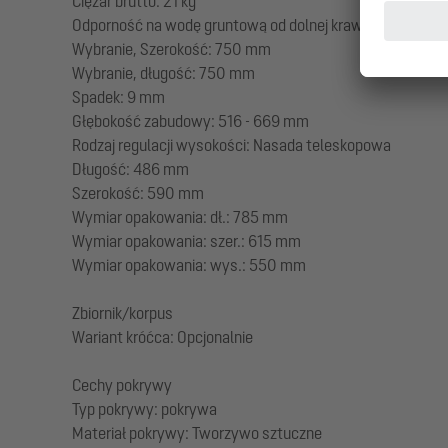
Ciężar brutto: 21 kg
Odporność na wodę gruntową od dolnej krawędzi dna: 3
Wybranie, Szerokość: 750 mm
Wybranie, długość: 750 mm
Spadek: 9 mm
Głębokość zabudowy: 516 - 669 mm
Rodzaj regulacji wysokości: Nasada teleskopowa
Długość: 486 mm
Szerokość: 590 mm
Wymiar opakowania: dł.: 785 mm
Wymiar opakowania: szer.: 615 mm
Wymiar opakowania: wys.: 550 mm
Zbiornik/korpus
Wariant króćca: Opcjonalnie
Cechy pokrywy
Typ pokrywy: pokrywa
Materiał pokrywy: Tworzywo sztuczne