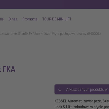
nia
O nas
Promocja
TOUR DE MINILIFT
 zawór prze. Staufix FKA bez króćca, Płyta podłogowa, czarny (84000S)
x FKA
Arkusz danych produktu w
KESSEL Automat. zawór prze. Stau
Lock & Lift, zabudowa w płycie p