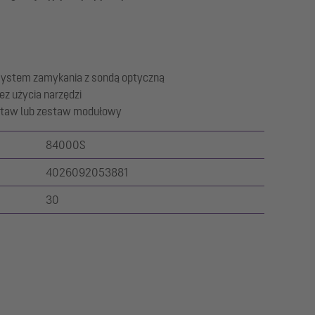
system zamykania z sondą optyczną
ez użycia narzędzi
staw lub zestaw modułowy
84000S
4026092053881
30