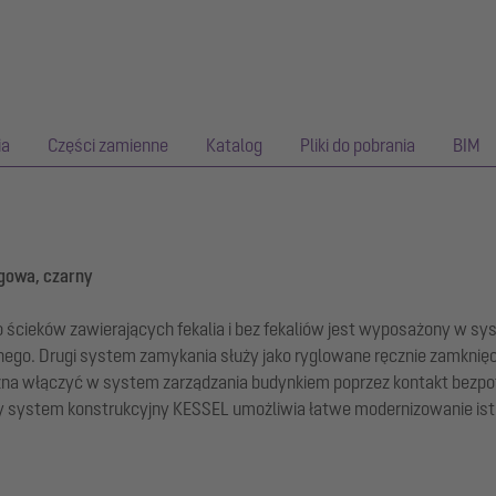
ia
Części zamienne
Katalog
Pliki do pobrania
BIM
ogowa, czarny
ieków zawierających fekalia i bez fekaliów jest wyposażony w sys
ego. Drugi system zamykania służy jako ryglowane ręcznie zamknięc
można włączyć w system zarządzania budynkiem poprzez kontakt bez
y system konstrukcyjny KESSEL umożliwia łatwe modernizowanie ist