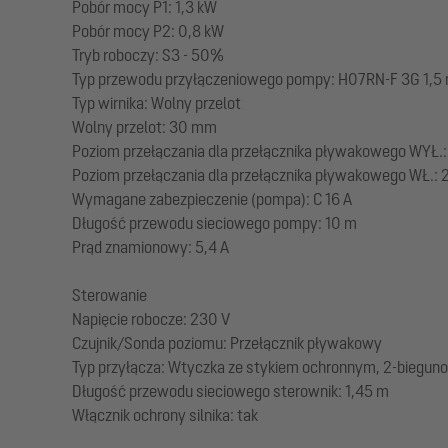
Pobór mocy P1: 1,3 kW
Pobór mocy P2: 0,8 kW
Tryb roboczy: S3 - 50%
Typ przewodu przyłączeniowego pompy: H07RN-F 3G 1,5
Typ wirnika: Wolny przelot
Wolny przelot: 30 mm
Poziom przełączania dla przełącznika pływakowego WYŁ.:
Poziom przełączania dla przełącznika pływakowego WŁ.:
Wymagane zabezpieczenie (pompa): C 16 A
Długość przewodu sieciowego pompy: 10 m
Prąd znamionowy: 5,4 A
Sterowanie
Napięcie robocze: 230 V
Czujnik/Sonda poziomu: Przełącznik pływakowy
Typ przyłącza: Wtyczka ze stykiem ochronnym, 2-biegun
Długość przewodu sieciowego sterownik: 1,45 m