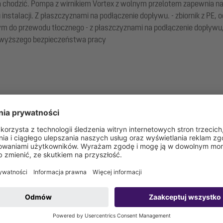
a chodzić. Pompa z wirnikiem Vortex z wolnym przelotem zapewnia 
alacji. Z płaszczyznami na podłączenie dopływu. - zbiornik z PE, o
m do przewodu tłocznego - z płaszczyznami na podłączenie dopływu,
ajwyższego bezpieczeństwa pracy
u końcowego w miejscu instalacji (pompy i czujniki do zamontowan