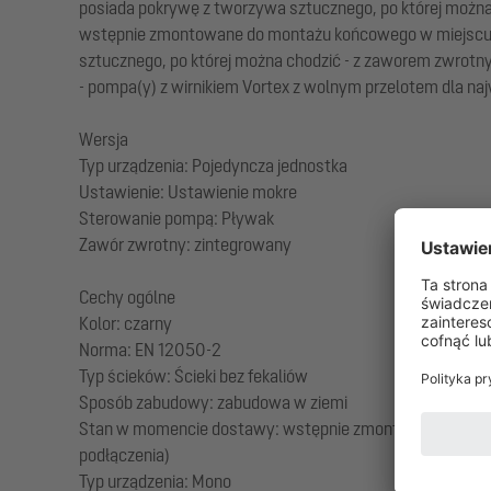
posiada pokrywę z tworzywa sztucznego, po której możn
wstępnie zmontowane do montażu końcowego w miejscu inst
sztucznego, po której można chodzić - z zaworem zwrotny
- pompa(y) z wirnikiem Vortex z wolnym przelotem dla n
Wersja
Typ urządzenia: Pojedyncza jednostka
Ustawienie: Ustawienie mokre
Sterowanie pompą: Pływak
Zawór zwrotny: zintegrowany
Cechy ogólne
Kolor: czarny
Norma: EN 12050-2
Typ ścieków: Ścieki bez fekaliów
Sposób zabudowy: zabudowa w ziemi
Stan w momencie dostawy: wstępnie zmontowany do montaż
podłączenia)
Typ urządzenia: Mono