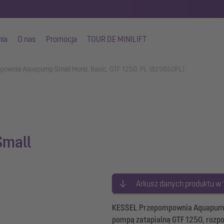
nia
O nas
Promocja
TOUR DE MINILIFT
pownia Aquapump Small Mono, Basic, GTF 1250, PL (829850PL)
mall
Arkusz danych produktu w
KESSEL Przepompownia Aquapump S
pompą zatapialną GTF 1250, rozp