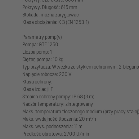
Pokrywy, Długość: 615 mm
Blokada: można zaryglować
Klasa obciążenia: K 3 (EN 1253-1)
Parametry pomp(y)
Pompa: GTF 1250
Liczba pomp: 1
Ciężar, pompa: 10 kg
Typ przyłącza: Wtyczka ze stykiem ochronnym, 2-biegun
Napięcie robocze: 230 V
Klasa ochrony: I
Klasa izolacji: F
Stopień ochrony pompy: IP 68 (3 m)
Nadzór temperatury: zintegrowany
Maks. temperatura tłoczonego medium (przy pracy stałej)
Maks. wydajność tłoczenia: 20 m³/h
Maks. wys. podnoszenia: 11 m
Prędkość obrotowa: 2700 U/min