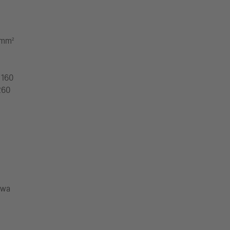
 mm²
 160
 260
owa