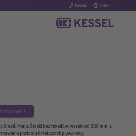
Kontakt
Polish
 formacie PDF
mall, Mono, Ścieki bez fekaliów, wysokość 830 mm, z
oznawania poziomu Przełącznik pływakowy