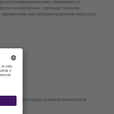
najwyższe bezpieczeństwo pracy. Komponenty są
dporny na ścieki bytowe - z pokrywą z tworzywa
 odpowietrzenia i rury osłonowej na przewody elektryczne
ia w miejscu instalacji, urządzenie sterownicze do