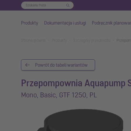
Produkty
Dokumentacja i usługi
Podręcznik planowa
Przejdź do głównej treści
You are here:
Strona główna
Produkty
Szczegóły przedmiotu
Przepom
Powrót do tabeli wariantów
Przepompownia Aquapump S
Mono, Basic, GTF 1250, PL