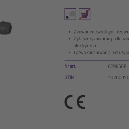
Z zaworem zwrotnym przewo
Z płaszczyznami na podłączen
elektryczne
Łatwa konserwacja bez użyci
Nr art.
829850PL
GTIN
4026092