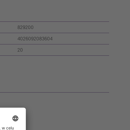
829200
4026092083604
20