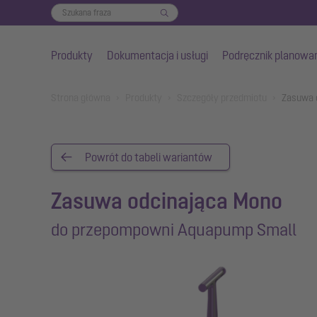
Produkty
Dokumentacja i usługi
Podręcznik planowa
Przejdź do głównej treści
You are here:
Strona główna
Produkty
Szczegóły przedmiotu
Zasuwa 
Powrót do tabeli wariantów
Zasuwa odcinająca Mono
do przepompowni Aquapump Small