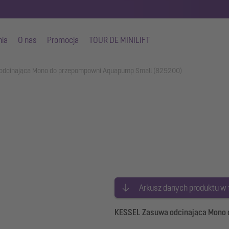
nia
O nas
Promocja
TOUR DE MINILIFT
odcinająca Mono do przepompowni Aquapump Small (829200)
Arkusz danych produktu w
KESSEL Zasuwa odcinająca Mono 