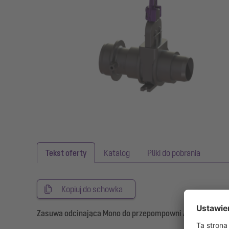
Tekst oferty
Katalog
Pliki do pobrania
Kopiuj do schowka
Zasuwa odcinająca Mono do przepompowni Aquapump Sm