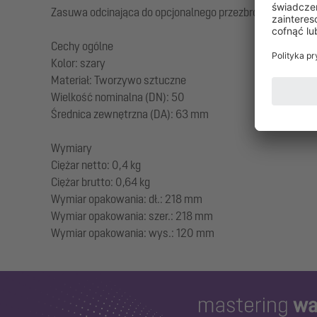
Zasuwa odcinająca do opcjonalnego przezbrojenia prze
Cechy ogólne
Kolor: szary
Materiał: Tworzywo sztuczne
Wielkość nominalna (DN): 50
Średnica zewnętrzna (DA): 63 mm
Wymiary
Ciężar netto: 0,4 kg
Ciężar brutto: 0,64 kg
Wymiar opakowania: dł.: 218 mm
Wymiar opakowania: szer.: 218 mm