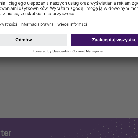
pompowni Aquapump Small