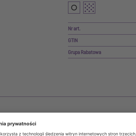
Nr art.
GTIN
Grupa Rabatowa
all