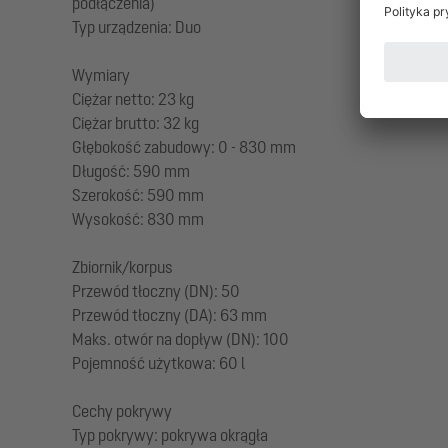
podłączenia)
Typ urządzenia: Duo
Wymiary
Ciężar netto: 23 kg
Ciężar brutto: 32 kg
Głębokość zabudowy: 0 - 830 mm
Długość: 590 mm
Szerokość: 590 mm
Wysokość: 830 mm
Zbiornik/korpus
Przewód tłoczny (DN): 50
Przewód tłoczny (DA): 63 mm
Maks. otwór na dopływ (DN): 100
Pojemność użytkowa: 60 l
Cechy pokrywy
Typ pokrywy: pokrywa okrągła