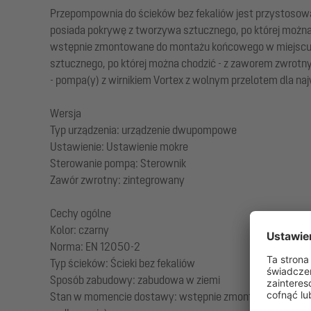
Przepompownia do ścieków bez fekaliów jest przystosowan
posiada pokrywę z tworzywa sztucznego, po której możn
wstępnie zmontowane do montażu końcowego w miejscu inst
sztucznego, po której można chodzić - z zaworem zwrotny
- pompa(y) z wirnikiem Vortex z wolnym przelotem dla n
Wersja
Typ urządzenia: urządzenie dwupompowe
Ustawienie: Ustawienie mokre
Sterowanie pompą: Sterownik
Zawór zwrotny: zintegrowany
Cechy ogólne
Kolor: czarny
Norma: EN 12050-2
Typ ścieków: Ścieki bez fekaliów
Sposób zabudowy: zabudowa w ziemi
Stan w momencie dostawy: wstępnie zmontowany do montaż