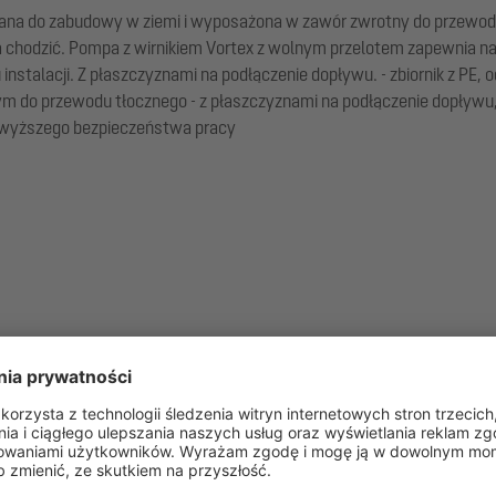
a do zabudowy w ziemi i wyposażona w zawór zwrotny do przewodu tł
a chodzić. Pompa z wirnikiem Vortex z wolnym przelotem zapewnia 
alacji. Z płaszczyznami na podłączenie dopływu. - zbiornik z PE, o
m do przewodu tłocznego - z płaszczyznami na podłączenie dopływu,
ajwyższego bezpieczeństwa pracy
u końcowego w miejscu instalacji (pompy i czujniki do zamontowan