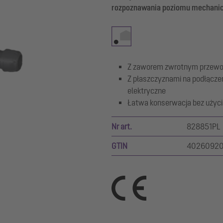
rozpoznawania poziomu mechani
Z zaworem zwrotnym przewo
Z płaszczyznami na podłączen
elektryczne
Łatwa konserwacja bez użyci
Nr art.
828851PL
GTIN
4026092