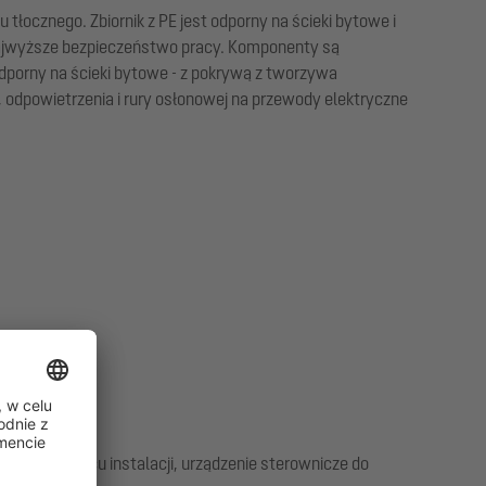
ocznego. Zbiornik z PE jest odporny na ścieki bytowe i
najwyższe bezpieczeństwo pracy. Komponenty są
dporny na ścieki bytowe - z pokrywą z tworzywa
 odpowietrzenia i rury osłonowej na przewody elektryczne
ia w miejscu instalacji, urządzenie sterownicze do