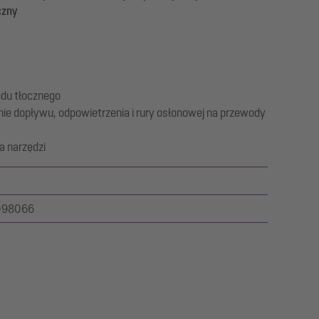
czny
du tłocznego
ie dopływu, odpowietrzenia i rury osłonowej na przewody
a narzędzi
098066