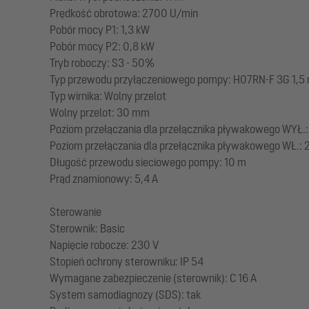
Prędkość obrotowa: 2700 U/min
Pobór mocy P1: 1,3 kW
Pobór mocy P2: 0,8 kW
Tryb roboczy: S3 - 50%
Typ przewodu przyłączeniowego pompy: H07RN-F 3G 1,5
Typ wirnika: Wolny przelot
Wolny przelot: 30 mm
Poziom przełączania dla przełącznika pływakowego WYŁ.:
Poziom przełączania dla przełącznika pływakowego WŁ.:
Długość przewodu sieciowego pompy: 10 m
Prąd znamionowy: 5,4 A
Sterowanie
Sterownik: Basic
Napięcie robocze: 230 V
Stopień ochrony sterowniku: IP 54
Wymagane zabezpieczenie (sterownik): C 16 A
System samodiagnozy (SDS): tak