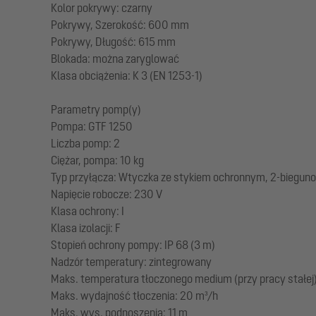
Kolor pokrywy: czarny
Pokrywy, Szerokość: 600 mm
Pokrywy, Długość: 615 mm
Blokada: można zaryglować
Klasa obciążenia: K 3 (EN 1253-1)
Parametry pomp(y)
Pompa: GTF 1250
Liczba pomp: 2
Ciężar, pompa: 10 kg
Typ przyłącza: Wtyczka ze stykiem ochronnym, 2-biegun
Napięcie robocze: 230 V
Klasa ochrony: I
Klasa izolacji: F
Stopień ochrony pompy: IP 68 (3 m)
Nadzór temperatury: zintegrowany
Maks. temperatura tłoczonego medium (przy pracy stałej)
Maks. wydajność tłoczenia: 20 m³/h
Maks. wys. podnoszenia: 11 m