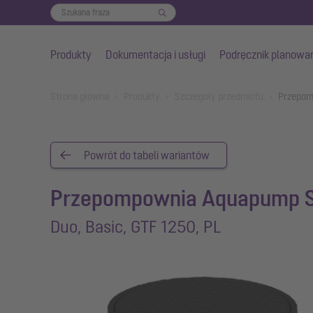
Produkty
Dokumentacja i usługi
Podręcznik planowa
Przejdź do głównej treści
You are here:
Strona główna
Produkty
Szczegóły przedmiotu
Przepom
Powrót do tabeli wariantów
Przepompownia Aquapump S
Duo, Basic, GTF 1250, PL