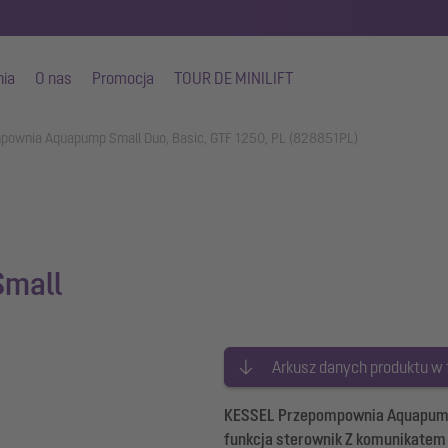
nia
O nas
Promocja
TOUR DE MINILIFT
pownia Aquapump Small Duo, Basic, GTF 1250, PL (828851PL)
mall
Arkusz danych produktu w
KESSEL Przepompownia Aquapump 
funkcja sterownik Z komunikatem