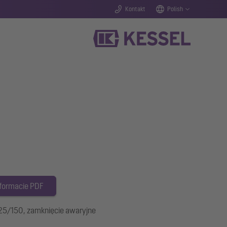
Kontakt
Polish
 formacie PDF
25/150, zamknięcie awaryjne