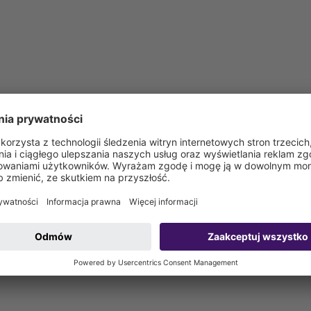
aryjne
aryjne