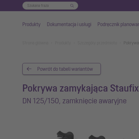
Produkty
Dokumentacja i usługi
Podręcznik planowa
Przejdź do głównej treści
You are here:
Strona główna
Produkty
Szczegóły przedmiotu
Pokrywa
Powrót do tabeli wariantów
Pokrywa zamykająca Staufix
DN 125/150, zamknięcie awaryjne