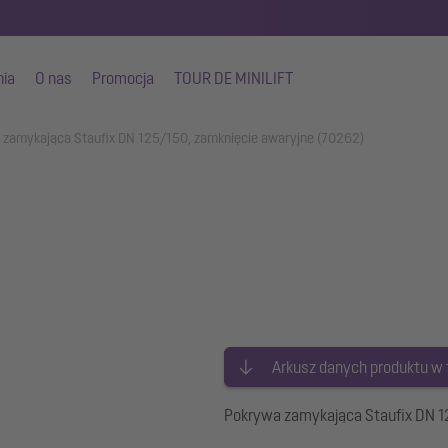
nia
O nas
Promocja
TOUR DE MINILIFT
 zamykająca Staufix DN 125/150, zamknięcie awaryjne (70262)
Arkusz danych produktu w
Pokrywa zamykająca Staufix DN 1