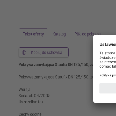
Tekst oferty
Katalog
Pliki do pobrania
Kopiuj do schowka
Pokrywa zamykająca Staufix DN 125/150, zamknięcie aw
Pokrywa zamykająca Staufix DN 125/150, zamknięcie aw
Wersja
Seria: ab 04/2005
Uszczelka: tak
Cechy ogólne