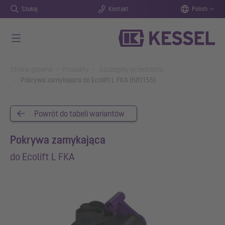
Szukaj
Kontakt
Polish
Przejdź do głównej treści
You are here:
Strona główna
Produkty
Szczegóły przedmiotu
Pokrywa zamykająca do Ecolift L FKA (681155)
Powrót do tabeli wariantów
Pokrywa zamykająca
do Ecolift L FKA