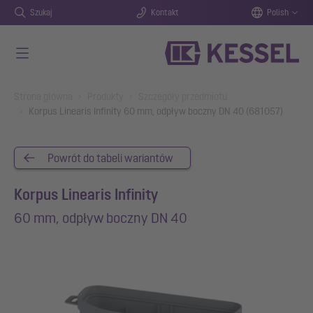
Szukaj
Kontakt
Polish
Przejdź do głównej treści
You are here:
Strona główna
Produkty
Szczegóły przedmiotu
Korpus Linearis Infinity 60 mm, odpływ boczny DN 40 (681057)
Powrót do tabeli wariantów
Korpus Linearis Infinity
60 mm, odpływ boczny DN 40