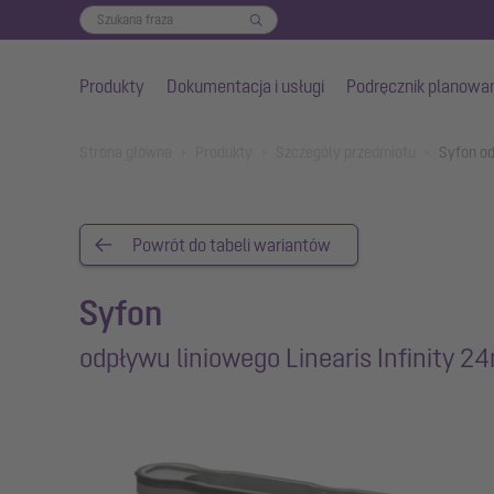
Produkty
Dokumentacja i usługi
Podręcznik planowa
Przejdź do głównej treści
You are here:
Strona główna
Produkty
Szczegóły przedmiotu
Syfon od
Powrót do tabeli wariantów
Syfon
odpływu liniowego Linearis Infinity 