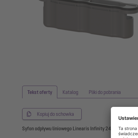
Tekst oferty
Katalog
Pliki do pobrania
Kopiuj do schowka
Syfon odpływu liniowego Linearis Infinity 24mm