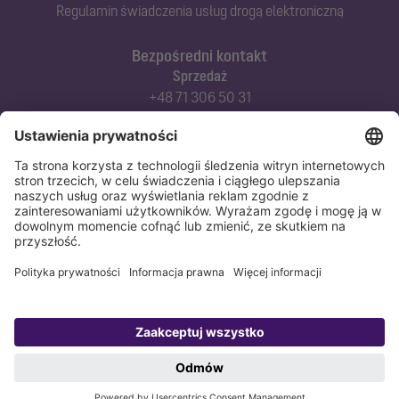
Regulamin świadczenia usług drogą elektroniczną
Bezpośredni kontakt
Sprzedaż
+48 71 306 50 31
Doradztwo techniczne
+48 71 306 50 42
Serwis techniczny
+48 71 306 50 51
Polityka prywatności
Stopka redakcyjna
Copyright 1998-2026 KESSEL Sp. z o.o., ul. Innowacyjna 2, Biskupice Podgórne,
55-040 Kobierzyce