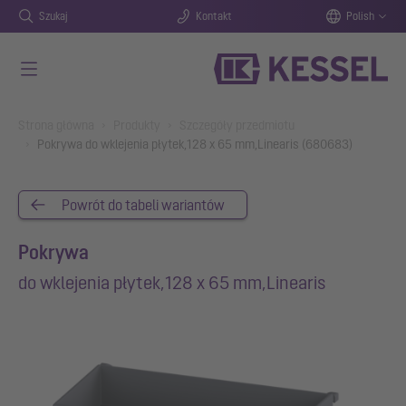
Szukaj
Kontakt
Polish
Przejdź do głównej treści
You are here:
Strona główna
Produkty
Szczegóły przedmiotu
Pokrywa do wklejenia płytek,128 x 65 mm,Linearis (680683)
Powrót do tabeli wariantów
Pokrywa
do wklejenia płytek,128 x 65 mm,Linearis