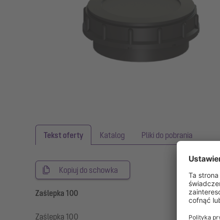
Tekst oferty
Katalog
Pliki do pobrania
Kopiuj do schowka
Zaślepka 100
Zaślepka 100