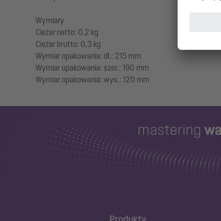
Wymiary
Ciężar netto: 0,2 kg
Ciężar brutto: 0,3 kg
Wymiar opakowania: dł.: 215 mm
Wymiar opakowania: szer.: 190 mm
Produkty