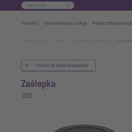
Produkty
Dokumentacja i usługi
Podręcznik planowa
Przejdź do głównej treści
You are here:
Strona główna
Produkty
Szczegóły przedmiotu
Zaślepk
Powrót do tabeli wariantów
Zaślepka
100