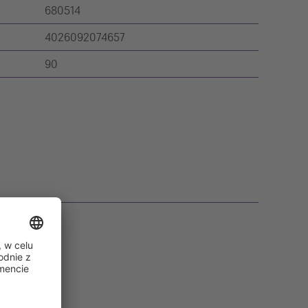
680514
4026092074657
90