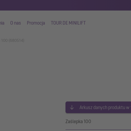
nia
O nas
Promocja
TOUR DE MINILIFT
a 100 (680514)
Arkusz danych produktu w
Zaślepka 100