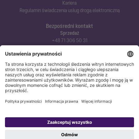
Kariera
Regulamin świadczenia usług drogą elektroniczną
Bezpośredni kontakt
Sprzedaż
+48 71 306 50 31
Doradztwo techniczne
+48 71 306 50 42
Serwis techniczny
+48 71 306 50 51
Polityka prywatności
Stopka redakcyjna
Copyright 1998-2026 KESSEL Sp. z o.o., ul. Innowacyjna 2, Biskupice Podgórne,