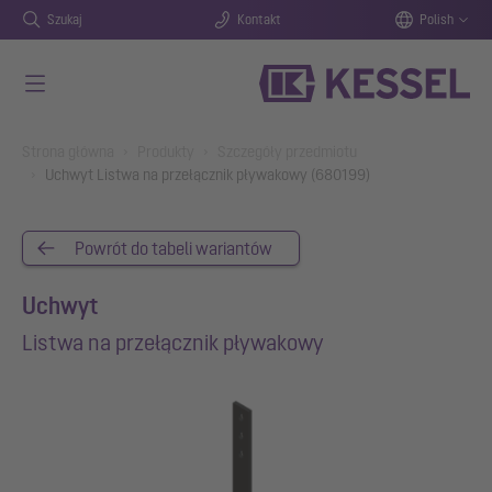
Szukaj
Kontakt
Polish
Przejdź do głównej treści
You are here:
Strona główna
Produkty
Szczegóły przedmiotu
Uchwyt Listwa na przełącznik pływakowy (680199)
Powrót do tabeli wariantów
Uchwyt
Listwa na przełącznik pływakowy