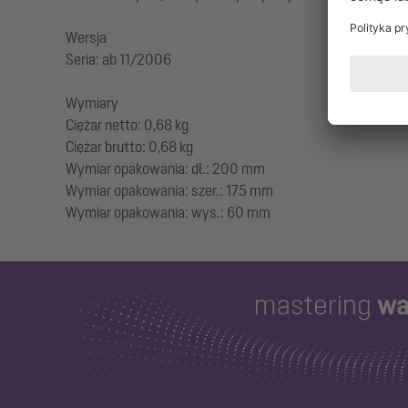
Wersja
Seria: ab 11/2006
Wymiary
Ciężar netto: 0,68 kg
Ciężar brutto: 0,68 kg
Wymiar opakowania: dł.: 200 mm
Wymiar opakowania: szer.: 175 mm