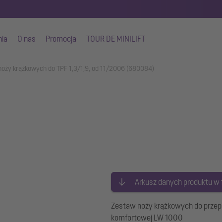
nia
O nas
Promocja
TOUR DE MINILIFT
oży krążkowych do TPF 1,3/1,9, od 11/2006 (680084)
Arkusz danych produktu w
Zestaw noży krążkowych do przep
komfortowej LW 1000