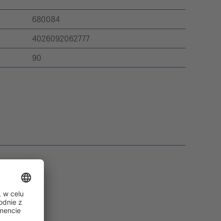
680084
4026092062777
90