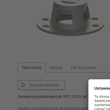
Tekst oferty
Katalog
Pliki do pobrania
Kopiuj do schowka
Zestaw noży krążkowych do TPF 1,3/1,9, od 11/2006
Zestaw noży krążkowych do przepompowni zewnętrznej A