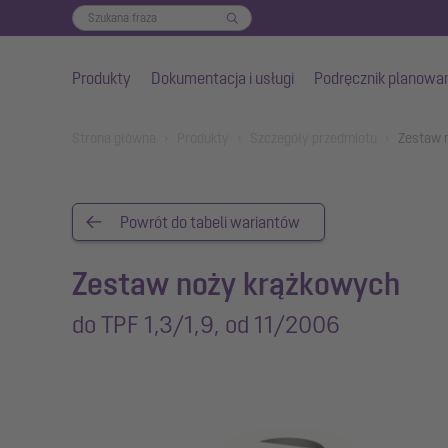
Produkty
Dokumentacja i usługi
Podręcznik planowa
Przejdź do głównej treści
You are here:
Strona główna
Produkty
Szczegóły przedmiotu
Zestaw n
Powrót do tabeli wariantów
Zestaw noży krążkowych
do TPF 1,3/1,9, od 11/2006