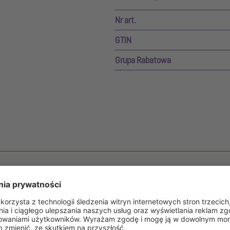
Nr art.
GTIN
Grupa Rabatowa
qualift F Mono/Duo w studzience komfortowej LW 1000