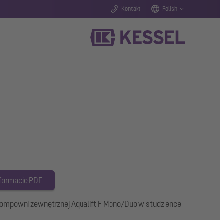
Kontakt
Polish
 formacie PDF
ompowni zewnętrznej Aqualift F Mono/Duo w studzience