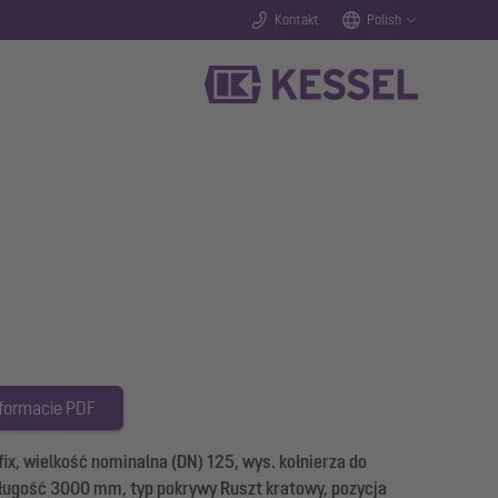
Kontakt
Polish
 formacie PDF
x, wielkość nominalna (DN) 125, wys. kołnierza do
 długość 3000 mm, typ pokrywy Ruszt kratowy, pozycja