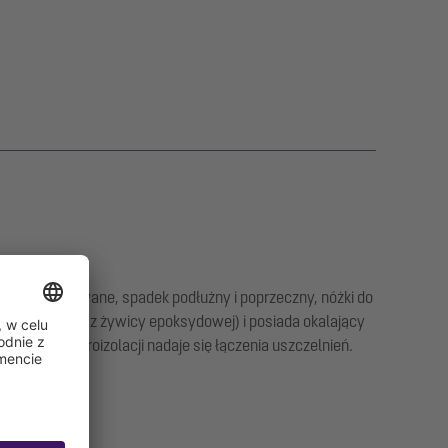
menty szlifowane, spadek podłużny i poprzeczny, nóżki do
łogowych (np. z żywicy epoksydowej) i posiada okalający
lejenia hydroizolacji nadaje się łączenia uszczelnień.