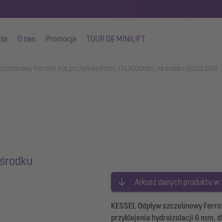
nia
O nas
Promocja
TOUR DE MINILIFT
szczelinowy Ferrofix Koł.prz.hyd.wy.6mm, 17x3000mm, na środku (6202300)
środku
Arkusz danych produktu w
KESSEL Odpływ szczelinowy Ferrofi
przyklejenia hydroizolacji 6 mm,