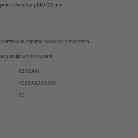
wymiar zewnętrzny (DZ) 125 mm
i nierdzewnej odpornej na wysokie obciążenia
a z pasującymi korpusami
6202300
4026092099643
80