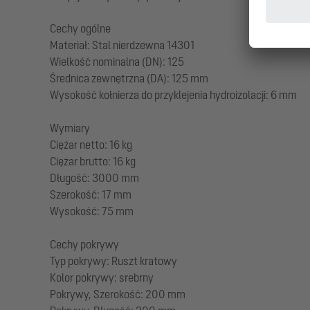
Cechy ogólne
Materiał: Stal nierdzewna 14301
Wielkość nominalna (DN): 125
Średnica zewnętrzna (DA): 125 mm
Wysokość kołnierza do przyklejenia hydroizolacji: 6 mm
Wymiary
Ciężar netto: 16 kg
Ciężar brutto: 16 kg
Długość: 3000 mm
Szerokość: 17 mm
Wysokość: 75 mm
Cechy pokrywy
Typ pokrywy: Ruszt kratowy
Kolor pokrywy: srebrny
Pokrywy, Szerokość: 200 mm