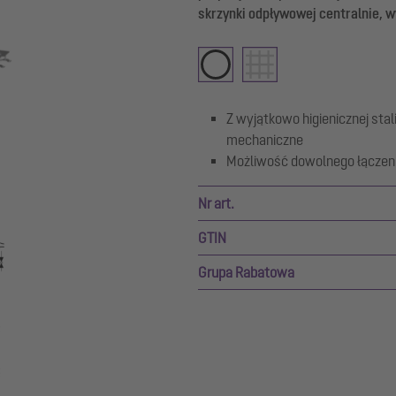
skrzynki odpływowej centralnie, 
Z wyjątkowo higienicznej stal
mechaniczne
Możliwość dowolnego łączeni
Nr art.
GTIN
Grupa Rabatowa