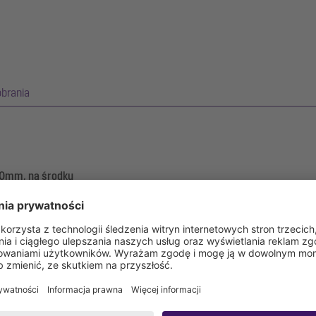
obrania
00mm, na środku
ej o grubości 1,5 mm (wytrawiany zanurzeniowo) posiada widoczne ele
erdzewnej. Profil rynny nadaje się do cienkowarstwowych pokryć pod
ygięty 50 mm na zewnątrz) ze spawanymi narożnikami. Kołnierz do przyk
nych (odpowiedni do barier przeciwwilgociowych)