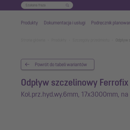
Produkty
Dokumentacja i usługi
Podręcznik planowa
Przejdź do głównej treści
You are here:
Strona główna
Produkty
Szczegóły przedmiotu
Odpływ 
Powrót do tabeli wariantów
Odpływ szczelinowy Ferrofix
Koł.prz.hyd.wy.6mm, 17x3000mm, na 