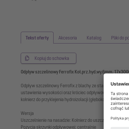
Tekst oferty
Akcesoria
Katalog
Pliki do p
Kopiuj do schowka
Odpływ szczelinowy Ferrofix Koł.prz.hyd.wy.6mm, 17x30
Odpływ szczelinowy Ferrofix z blachy ze stali nierdzewn
ustawienia wysokości oraz króciec odpływowy ze stali ni
kołnierz do przyklejenia hydroizolacji (głębokość 6 mm, w
Wersja
Uszczelnienie na nasadzie: Kołnierz do uszczelnień klejo
Pozycja skrzynki odpływowej: centralnie