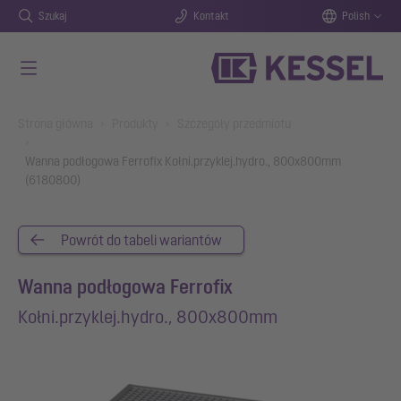
Szukaj
Kontakt
Polish
Przejdź do głównej treści
You are here:
Strona główna
Produkty
Szczegóły przedmiotu
Wanna podłogowa Ferrofix Kołni.przyklej.hydro., 800x800mm
(6180800)
Powrót do tabeli wariantów
Wanna podłogowa Ferrofix
Kołni.przyklej.hydro., 800x800mm