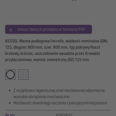
Arkusz danych produktu w formacie PDF
KESSEL Wanna podłogowa Ferrofix, wielkość nominalna (DN)
125, długość 800 mm, szer. 800 mm, typ pokrywy Ruszt
kratowy, króciec, uszczelnienie nasadzie przez Krawędź
przyłączeniowa, wymiar zewnętrzny (DZ) 125 mm
Z wyjątkowo higienicznej stali nierdzewnej odpornej na
wysokie obciążenia mechaniczne
Możliwość dowolnego łączenia z pasującymi korpusami
Nr art.
6180800