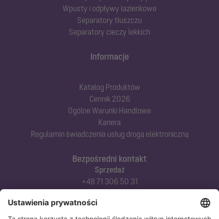
Wpusty i odpływy łazienkowe
Separatory tłuszczu
Separatory cieczy lekkich
Informacje
Katalog Produktów
Cennik 2026
Ogólne Warunki Handlowe
Kariera
Regulamin świadczenia usług drogą elektroniczną
Bezpośredni kontakt
Sprzedaż
+48 71 306 50 31
Doradztwo techniczne
+48 71 306 50 42