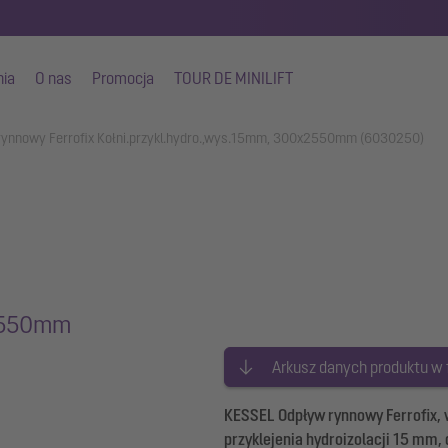
nia
O nas
Promocja
TOUR DE MINILIFT
rynnowy Ferrofix Kołni.przykl.hydro.,wys.15mm, 300x2550mm (6030250)
x2550mm
Arkusz danych produktu w
KESSEL Odpływ rynnowy Ferrofix, w
przyklejenia hydroizolacji 15 mm