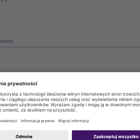
obrania
, 300x2550mm
 grubości 2,0 mm (wytrawiany zanurzeniowo) posiada widoczne elemen
rdzewnej. Profil rynnowy jest przystosowany do hydroizolacji cienko
rz) ze spawanymi narożnikami. Kołnierz do przyklejenia hydroizolacj
as obciążenia wodą.
nych (odpowiedni do barier przeciwwilgociowych)