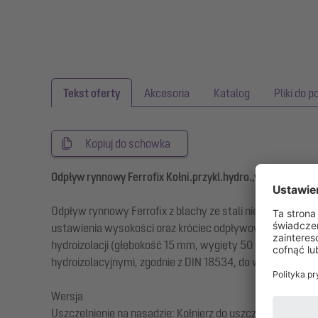
Tekst oferty
Akcesoria
Katalog
Pliki do p
Kopiuj do schowka
Odpływ rynnowy Ferrofix Kołni.przykl.hydro.,wys.15mm
Odpływ rynnowy Ferrofix z blachy ze stali nierdzewnej o
ustawienia wysokości oraz króciec odpływowy ze stali nie
hydroizolacji (głębokość 15 mm, wygięty 50 mm na zewnąt
hydroizolacyjnymi, zgodnie z DIN 18534, do wszystkich kl
Wersja
Uszczelnienie na nasadzie: Kołnierz do uszczelnień klejo