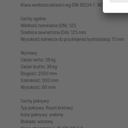
Klasa wodoszczelności wg DIN 18534-1 : W3-I
Cechy ogólne
Wielkość nominalna (DN): 125
Średnica zewnętrzna (DA): 125 mm
Wysokość kołnierza do przyklejenia hydroizolacji: 15 mm
Wymiary
Ciężar netto: 38 kg
Ciężar brutto: 38 kg
Długość: 2550 mm
Szerokość: 300 mm
Wysokość: 60 mm
Cechy pokrywy
Typ pokrywy: Ruszt kratowy
Kolor pokrywy: srebrny
Blokada: włożony