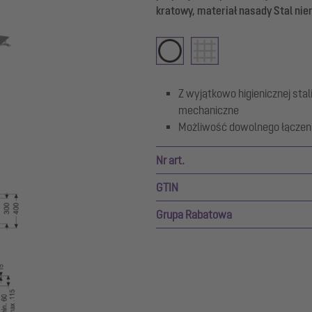
kratowy, materiał nasady Stal n
Z wyjątkowo higienicznej stal
mechaniczne
Możliwość dowolnego łączeni
Nr art.
GTIN
Grupa Rabatowa