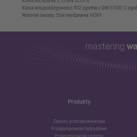
Klasa obciążenia: L 15 (EN 1253-1)
Klasa antypoślizgowości: R12 zgodnie z DIN 51130; C zgo
Produkty
Zawory przeciwzalewowe
Przepompownie hybrydowe
Przepompownie i pompy