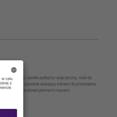
ty szlifowane, spadek podłużny i poprzeczny, nóżki do
warstwowych i posiada okalający kołnierz do przyklejenia
i nadaje się uszczelnień płynnymi masami