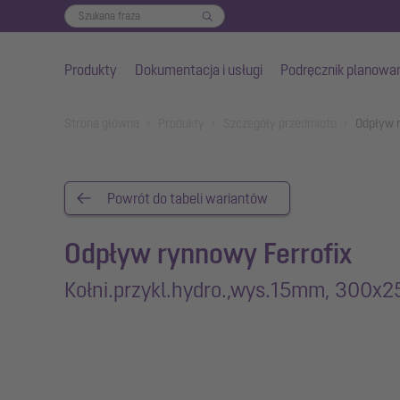
Produkty
Dokumentacja i usługi
Podręcznik planowa
Przejdź do głównej treści
You are here:
Strona główna
Produkty
Szczegóły przedmiotu
Odpływ 
Powrót do tabeli wariantów
Odpływ rynnowy Ferrofix
Kołni.przykl.hydro.,wys.15mm, 300