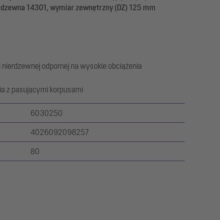
ierdzewna 14301, wymiar zewnętrzny (DZ) 125 mm
i nierdzewnej odpornej na wysokie obciążenia
a z pasującymi korpusami
6030250
4026092098257
80