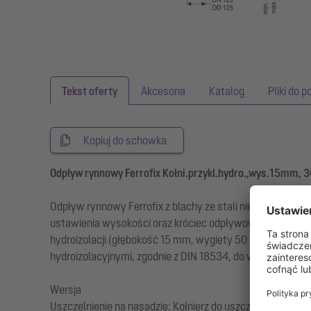
Tekst oferty
Akcesoria
Katalog
Pliki do p
Kopiuj do schowka
Odpływ rynnowy Ferrofix Kołni.przykl.hydro.,wys.15mm
Odpływ rynnowy Ferrofix z blachy ze stali nierdzewnej o
ustawienia wysokości oraz króciec odpływowy ze stali nie
hydroizolacji (głębokość 15 mm, wygięty 50 mm na zewnąt
hydroizolacyjnymi, zgodnie z DIN 18534, do wszystkich kl
Wersja
Uszczelnienie na nasadzie: Kołnierz do uszczelnień klejo