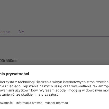
obrania
BIM
, 300x550mm
 grubości 2,0 mm (wytrawiany zanurzeniowo) posiada widoczne elemen
rdzewnej. Profil rynnowy jest przystosowany do hydroizolacji cienko
rz) ze spawanymi narożnikami. Kołnierz do przyklejenia hydroizolacj
as obciążenia wodą.
nych (odpowiedni do barier przeciwwilgociowych)