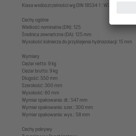
Klasa wodoszczelności wg DIN 18534-1 : W3-I
Cechy ogólne
Wielkość nominalna (DN): 125
Średnica zewnętrzna (DA): 125 mm
Wysokość kołnierza do przyklejenia hydroizolacji: 15 mm
Wymiary
Ciężar netto: 9 kg
Ciężar brutto: 9 kg
Długość: 550 mm
Szerokość: 300 mm
Wysokość: 60 mm
Wymiar opakowania: dł.: 547 mm
Wymiar opakowania: szer.: 300 mm
Wymiar opakowania: wys.: 58 mm
Cechy pokrywy