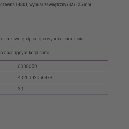
ierdzewna 14301, wymiar zewnętrzny (DZ) 125 mm
i nierdzewnej odpornej na wysokie obciążenia
a z pasującymi korpusami
6030050
4026092066478
80