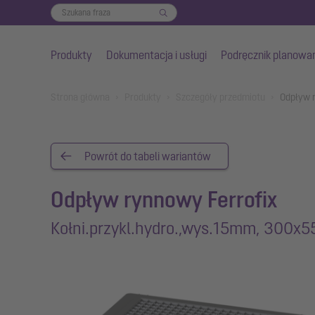
Produkty
Dokumentacja i usługi
Podręcznik planowa
Przejdź do głównej treści
You are here:
Strona główna
Produkty
Szczegóły przedmiotu
Odpływ 
Powrót do tabeli wariantów
Odpływ rynnowy Ferrofix
Kołni.przykl.hydro.,wys.15mm, 300