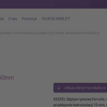
nia
O nas
Promocja
TOUR DE MINILIFT
rynnowy Ferrofix Kołni.przykl.hydro.,wys.15mm, 300x550mm (6030050)
x550mm
Arkusz danych produktu w
KESSEL Odpływ rynnowy Ferrofix, w
przyklejenia hydroizolacji 15 mm