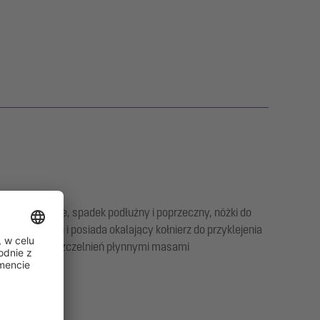
ty szlifowane, spadek podłużny i poprzeczny, nóżki do
warstwowych i posiada okalający kołnierz do przyklejenia
i nadaje się uszczelnień płynnymi masami