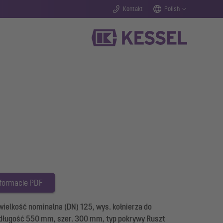
Kontakt
Polish
 formacie PDF
ielkość nominalna (DN) 125, wys. kołnierza do
, długość 550 mm, szer. 300 mm, typ pokrywy Ruszt