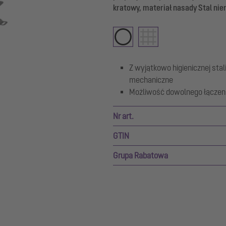
kratowy, materiał nasady Stal n
Z wyjątkowo higienicznej stal
mechaniczne
Możliwość dowolnego łączeni
Nr art.
GTIN
Grupa Rabatowa