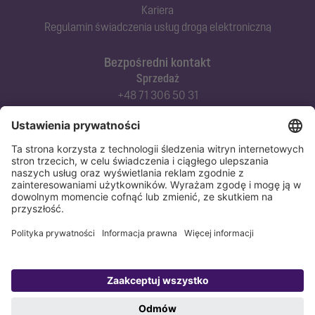
Kariera
Regulamin świadczenia usług drogą elektroniczną
Bezpośredni kontakt
Sprzedaż
+48 71 306 50 31
Doradztwo techniczne
+48 71 306 50 42
Serwis techniczny
+48 71 306 50 51
Polityka prywatności
Stopka redakcyjna
Copyright 1998-2026 KESSEL Sp. z o.o., ul. Innowacyjna 2, Biskupice Podgórne,