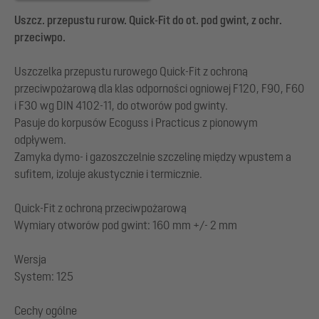
Uszcz. przepustu rurow. Quick-Fit do ot. pod gwint, z ochr.
przeciwpo.
Uszczelka przepustu rurowego Quick-Fit z ochroną
przeciwpożarową dla klas odporności ogniowej F120, F90, F60
i F30 wg DIN 4102-11, do otworów pod gwinty.
Pasuje do korpusów Ecoguss i Practicus z pionowym
odpływem.
Zamyka dymo- i gazoszczelnie szczelinę między wpustem a
sufitem, izoluje akustycznie i termicznie.
Quick-Fit z ochroną przeciwpożarową
Wymiary otworów pod gwint: 160 mm +/- 2 mm
Wersja
System: 125
Cechy ogólne