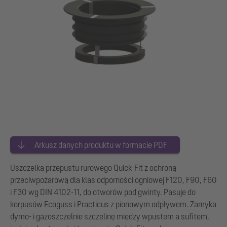
Arkusz danych produktu w formacie PDF
Uszczelka przepustu rurowego Quick-Fit z ochroną
przeciwpożarową dla klas odporności ogniowej F120, F90, F60
i F30 wg DIN 4102-11, do otworów pod gwinty. Pasuje do
korpusów Ecoguss i Practicus z pionowym odpływem. Zamyka
dymo- i gazoszczelnie szczelinę między wpustem a sufitem,