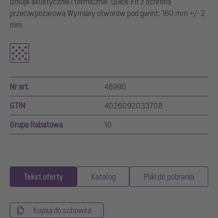
izoluje akustycznie i termicznie. Quick-Fit z ochroną
przeciwpożarową Wymiary otworów pod gwint: 160 mm +/- 2
mm
Nr art.
48990
GTIN
4026092033708
Grupa Rabatowa
10
Tekst oferty
Katalog
Pliki do pobrania
Kopiuj do schowka