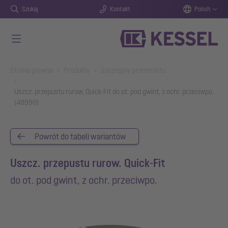
Szukaj
Kontakt
Polish
Przejdź do głównej treści
You are here:
Strona główna
Produkty
Szczegóły przedmiotu
Uszcz. przepustu rurow. Quick-Fit do ot. pod gwint, z ochr. przeciwpo.
(48990)
Powrót do tabeli wariantów
Uszcz. przepustu rurow. Quick-Fit
do ot. pod gwint, z ochr. przeciwpo.