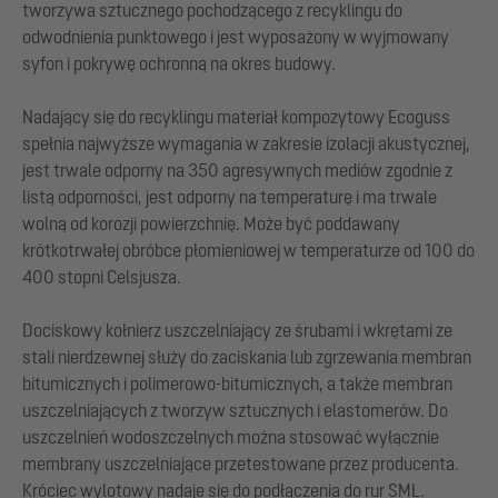
tworzywa sztucznego pochodzącego z recyklingu do
odwodnienia punktowego i jest wyposażony w wyjmowany
syfon i pokrywę ochronną na okres budowy.
Nadający się do recyklingu materiał kompozytowy Ecoguss
spełnia najwyższe wymagania w zakresie izolacji akustycznej,
jest trwale odporny na 350 agresywnych mediów zgodnie z
listą odporności, jest odporny na temperaturę i ma trwale
wolną od korozji powierzchnię. Może być poddawany
krótkotrwałej obróbce płomieniowej w temperaturze od 100 do
400 stopni Celsjusza.
Dociskowy kołnierz uszczelniający ze śrubami i wkrętami ze
stali nierdzewnej służy do zaciskania lub zgrzewania membran
bitumicznych i polimerowo-bitumicznych, a także membran
uszczelniających z tworzyw sztucznych i elastomerów. Do
uszczelnień wodoszczelnych można stosować wyłącznie
membrany uszczelniające przetestowane przez producenta.
Króciec wylotowy nadaje się do podłączenia do rur SML.