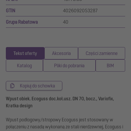
GTIN
4026092053287
Grupa Rabatowa
40
Tekst oferty
Akcesoria
Części zamienne
Katalog
Pliki do pobrania
BIM
Kopiuj do schowka
Wpust obiek. Ecoguss doc.koł.usz. DN 70, bocz., Variofix,
Kratka design
Wpust podłogowy/stropowy Ecoguss jest stosowany w
połączeniu z nasadą wykonaną ze stali nierdzewnej, Ecoguss i