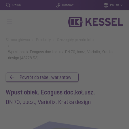
Szukaj
Kontakt
Polish
Przejdź do głównej treści
You are here:
Strona główna
Produkty
Szczegóły przedmiotu
Wpust obiek. Ecoguss doc.koł.usz. DN 70, bocz., Variofix, Kratka
design (48778.53)
Powrót do tabeli wariantów
Wpust obiek. Ecoguss doc.koł.usz.
DN 70, bocz., Variofix, Kratka design