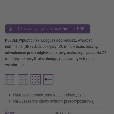
Arkusz danych produktu w formacie PDF
KESSEL Wpust obiek. Ecoguss doc.koł.usz., wielkość
nominalna (DN) 70, dł. pokrywy 120 mm, króciec boczny,
odwodnienie przez odpływ punktowy, maks. wys. posadzki 24
mm, typ pokrywy Kratka design, regulowany w trzech
wymiarach
Naukowo potwierdzona izolacja akustyczna
Najwyższe standardy ochrony przeciwpożarowej
Nr art.
48778.53