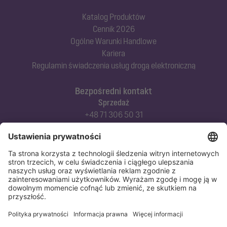
Katalog Produktów
Cennik 2026
Ogólne Warunki Handlowe
Kariera
Regulamin świadczenia usług drogą elektroniczną
Bezpośredni kontakt
Sprzedaż
+48 71 306 50 31
Doradztwo techniczne
+48 71 306 50 42
Serwis techniczny
+48 71 306 50 51