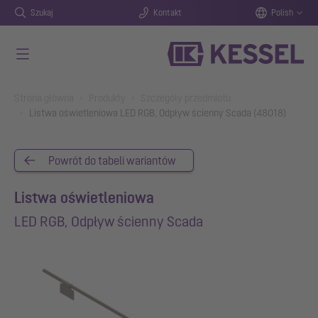
Szukaj
Kontakt
Polish
Przejdź do głównej treści
You are here:
Strona główna
Produkty
Szczegóły przedmiotu
Listwa oświetleniowa LED RGB, Odpływ ścienny Scada (48018)
Powrót do tabeli wariantów
Listwa oświetleniowa
LED RGB, Odpływ ścienny Scada