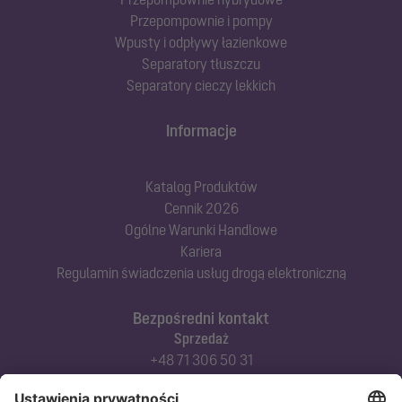
Przepompownie i pompy
Wpusty i odpływy łazienkowe
Separatory tłuszczu
Separatory cieczy lekkich
Informacje
Katalog Produktów
Cennik 2026
Ogólne Warunki Handlowe
Kariera
Regulamin świadczenia usług drogą elektroniczną
Bezpośredni kontakt
Sprzedaż
+48 71 306 50 31
Doradztwo techniczne