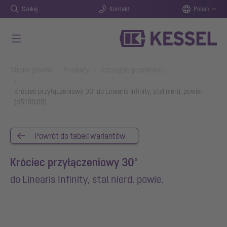
Szukaj
Kontakt
Polish
Przejdź do głównej treści
You are here:
Strona główna
Produkty
Szczegóły przedmiotu
Króciec przyłączeniowy 30° do Linearis Infinity, stal nierd. powie.
(45100.03)
Powrót do tabeli wariantów
Króciec przyłączeniowy 30°
do Linearis Infinity, stal nierd. powie.