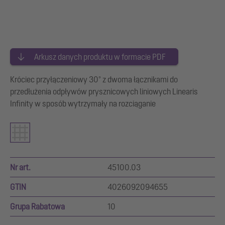
Arkusz danych produktu w formacie PDF
Króciec przyłączeniowy 30° z dwoma łącznikami do
przedłużenia odpływów prysznicowych liniowych Linearis
Infinity w sposób wytrzymały na rozciąganie
Nr art.
45100.03
GTIN
4026092094655
Grupa Rabatowa
10