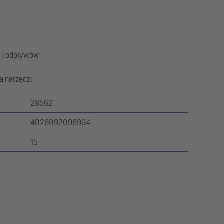
w i odpływów
a narzędzi
28562
4026092096994
15