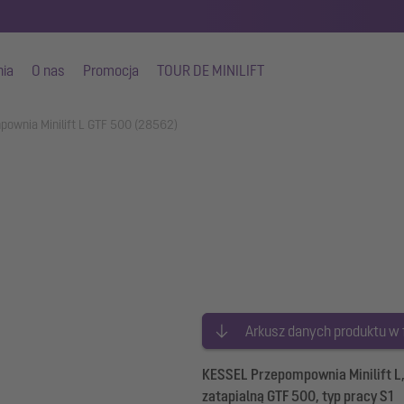
nia
O nas
Promocja
TOUR DE MINILIFT
ownia Minilift L GTF 500 (28562)
Arkusz danych produktu w
KESSEL Przepompownia Minilift L,
zatapialną GTF 500, typ pracy S1