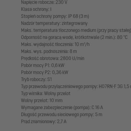
Napięcie robocze: 230 V
Klasa ochrony: I
Stopień ochrony pompy: IP 68 (3 m)
Nadzór temperatury: zintegrowany
Maks. temperatura tłoczonego medium (przy pracy stałej)
Odporność na gorącą wodę, krótkotrwale (2 min.): 80 °C
Maks. wydajność tłoczenia: 10 m³/h
Maks. wys. podnoszenia: 8 m
Prędkość obrotowa: 2800 U/min
Pobór mocy P1: 0,6 kW
Pobór mocy P2: 0,36 kW
Tryb roboczy: S1
Typ przewodu przyłączeniowego pompy: H07RN-F 3G 1,5
Typ wirnika: Wolny przelot
Wolny przelot: 10 mm
Wymagane zabezpieczenie (pompa): C 16 A
Długość przewodu sieciowego pompy: 5 m
Prąd znamionowy: 2,7 A