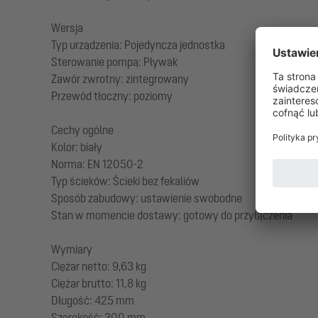
Wersja
Typ urządzenia: Pojedyncza jednostka
Sterowanie pompą: Pływak
Zawór zwrotny: zintegrowany
Przewód tłoczny: poziomy
Cechy ogólne
Kolor: biały
Norma: EN 12050-2
Typ ścieków: Ścieki bez fekaliów
Sposób zabudowy: ustawienie swobodne
Stan w momencie dostawy: gotowy do przyłączenia
Wymiary
Ciężar netto: 9,63 kg
Ciężar brutto: 11,8 kg
Długość: 425 mm
Szerokość: 300 mm