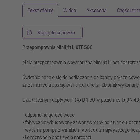
Tekst oferty
Wideo
Akcesoria
Części zam
Kopiuj do schowka
Przepompownia Minilift L GTF 500
Mała przepompownia wewnętrzna Minilift L jest dostarc
Świetnie nadaje się do podłączenia do kabiny prysznico
za zamknięcia obsługiwane jedną ręką. Zbiornik wykonan
Dzięki licznym dopływom (4x DN 50 w poziomie, 1x DN 40
- odporna na gorącą wodę
- fabrycznie wbudowany zawór zwrotny po stronie tłoczne
- wydajna pompa z wirnikiem Vortex dla najwyższego bez
- konserwacja bez użycia narzędzi