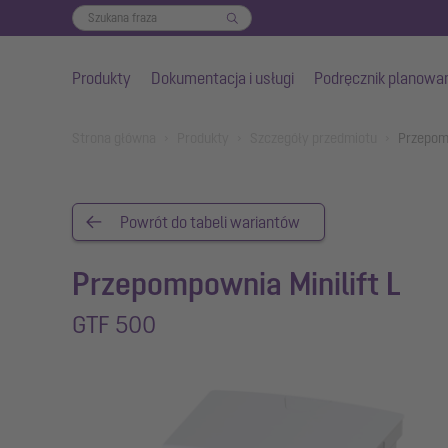
Produkty
Dokumentacja i usługi
Podręcznik planowa
Przejdź do głównej treści
You are here:
Strona główna
Produkty
Szczegóły przedmiotu
Przepomp
Powrót do tabeli wariantów
Przepompownia Minilift L
GTF 500