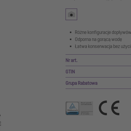
Różne konfiguracje dopływó
Odporna na gorącą wodę
Łatwa konserwacja bez użyci
Nr art.
GTIN
Grupa Rabatowa