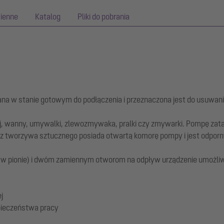
ienne
Katalog
Pliki do pobrania
zana w stanie gotowym do podłączenia i przeznaczona jest do usuwa
wej, wanny, umywalki, zlewozmywaka, pralki czy zmywarki. Pompę za
y z tworzywa sztucznego posiada otwartą komorę pompy i jest odporn
 w pionie) i dwóm zamiennym otworom na odpływ urządzenie umożliw
j
pieczeństwa pracy