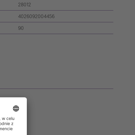
28012
4026092004456
90