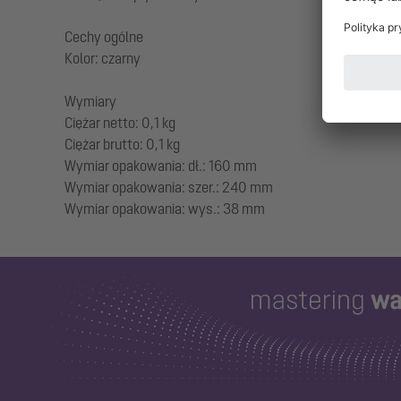
Cechy ogólne
Kolor: czarny
Wymiary
Ciężar netto: 0,1 kg
Ciężar brutto: 0,1 kg
Wymiar opakowania: dł.: 160 mm
Wymiar opakowania: szer.: 240 mm