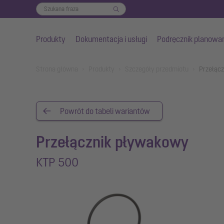
Produkty
Dokumentacja i usługi
Podręcznik planowa
Przejdź do głównej treści
You are here:
Strona główna
Produkty
Szczegóły przedmiotu
Przełąc
Powrót do tabeli wariantów
Przełącznik pływakowy
KTP 500