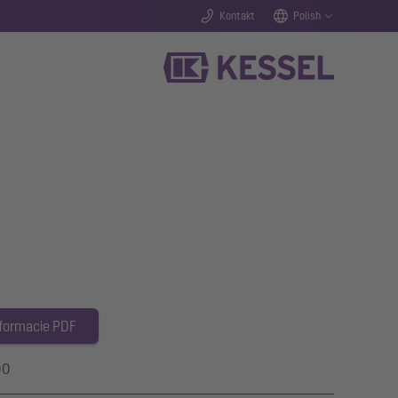
Kontakt
Polish
 formacie PDF
00