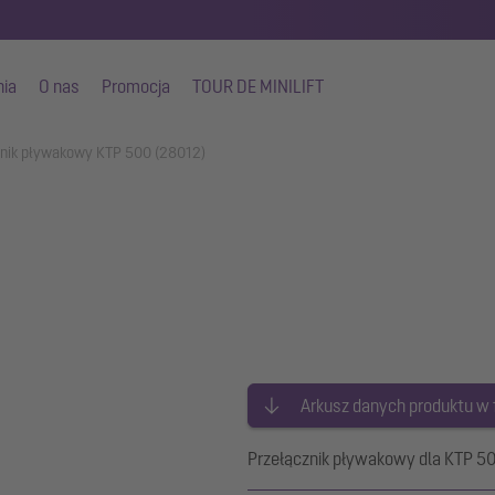
nia
O nas
Promocja
TOUR DE MINILIFT
znik pływakowy KTP 500 (28012)
Arkusz danych produktu w
Przełącznik pływakowy dla KTP 5