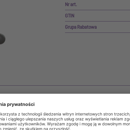
Nr art.
GTIN
Grupa Rabatowa