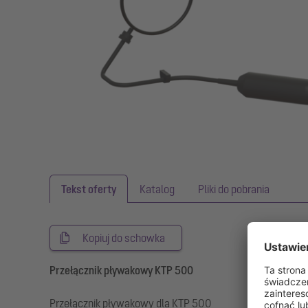
Tekst oferty
Katalog
Pliki do pobrania
Kopiuj do schowka
Przełącznik pływakowy KTP 500
Przełącznik pływakowy dla KTP 500