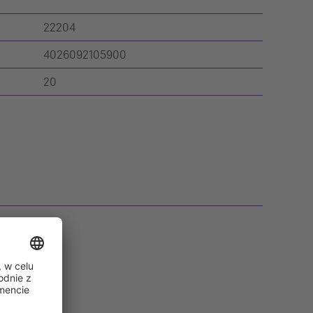
22204
4026092105900
20