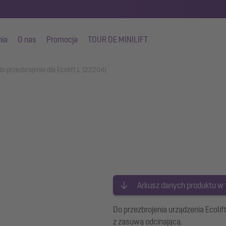
nia
O nas
Promocja
TOUR DE MINILIFT
o przezbrojenia dla Ecolift L (22204)
Arkusz danych produktu w
Do przezbrojenia urządzenia Ecoli
z zasuwą odcinającą.