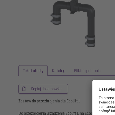
Tekst oferty
Katalog
Pliki do pobrania
Kopiuj do schowka
Zestaw do przezbrojenia dla Ecolift L
Do przezbrojenia urządzenia Ecolift L na Ecolift L ze zin