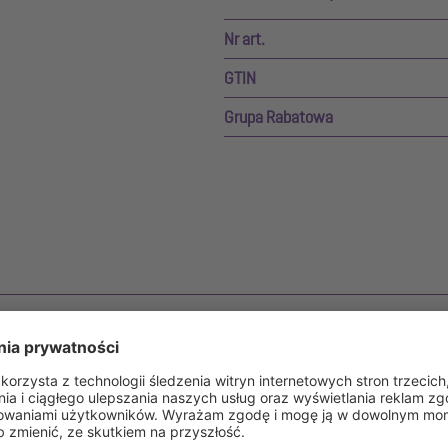
Nr art.
GTIN
Grupa Rabatowa
tegrowanym przewód tłoczny.