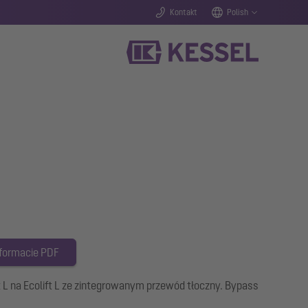
Kontakt
Polish
 formacie PDF
ft L na Ecolift L ze zintegrowanym przewód tłoczny. Bypass