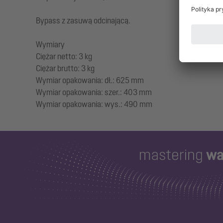
Bypass z zasuwą odcinającą.
Wymiary
Ciężar netto: 3 kg
Ciężar brutto: 3 kg
Wymiar opakowania: dł.: 625 mm
Wymiar opakowania: szer.: 403 mm