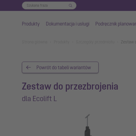
Produkty
Dokumentacja i usługi
Podręcznik planowa
Przejdź do głównej treści
You are here:
Strona główna
Produkty
Szczegóły przedmiotu
Zestaw d
Powrót do tabeli wariantów
Zestaw do przezbrojenia
dla Ecolift L