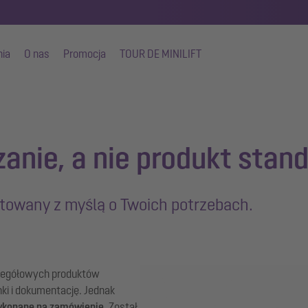
nia
O nas
Promocja
TOUR DE MINILIFT
anie, a nie produkt sta
ektowany z myślą o Twoich potrzebach.
zegółowych produktów
ki i dokumentację. Jednak
ykonane na zamówienie
. Został