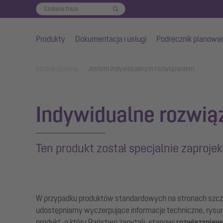
Produkty
Dokumentacja i usługi
Podręcznik planowa
Przejdź do głównej treści
You are here:
Strona główna
Jestem indywidualnym rozwiązaniem
Indywidualne rozwiąz
Ten produkt został specjalnie zaproj
W przypadku produktów standardowych na stronach szc
udostępniamy wyczerpujące informacje techniczne, rysun
produkt, o który Państwo zapytali, stanowi
rozwiązanie
w