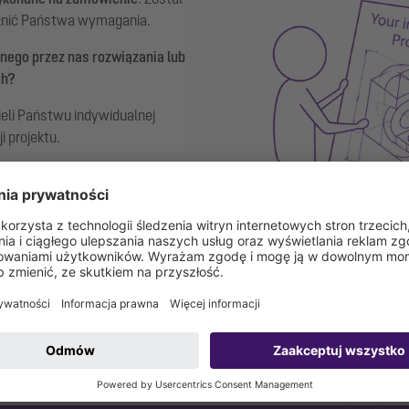
pełnić Państwa wymagania.
nego przez nas rozwiązania lub
ch?
eli Państwu indywidualnej
 projektu.