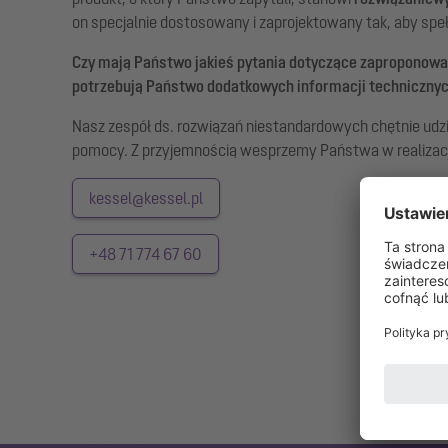
on specjalnie dostosowany i zaprojektowany tak, aby s
Czy mają Państwo jakieś pytania dotyczące zaproponowa
potrzebują Państwo dodatkowych informacji techniczny
Nasz zespół ds. rozwiązań niestandardowych chętnie udzi
pomocy. Z przyjemnością wesprzemy Państwa w realizacji
kessel@kessel.pl
+48 71 774 67 60