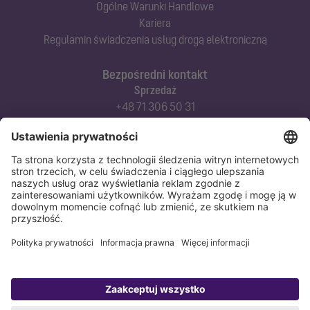
Ogólne Warunki Handlowe
Kariera
Regulamin świadczenia usług drogą elektroniczną
Bezpośredni kontakt
Sprzedaż
+48 71 306 50 31
Doradztwo techniczne
+48 71 306 50 42
Serwis techniczny
+48 71 306 50 51
Polityka prywatności
Stopka redakcyjna