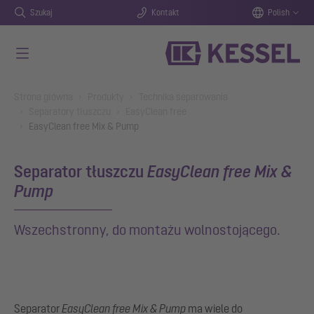
Szukaj
Kontakt
Polish
Przejdź do głównej treści
You are here:
Strona główna
Produkty
Technika separowania
Separatory tłuszczu
EasyClean free
EasyClean free Mix & Pump
Separator tłuszczu
EasyClean free Mix &
Pump
Wszechstronny, do montażu wolnostojącego.
Separator
EasyClean
free Mix & Pump
ma wiele do