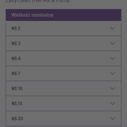
EasyClean free Mix & Pump
Wielkość nominalna
NS 2
NS 3
NS 4
NS 7
NS 10
NS 15
NS 20