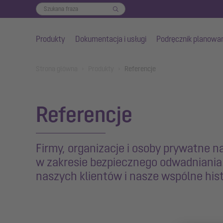
Produkty
Dokumentacja i usługi
Podręcznik planowa
Przejdź do głównej treści
You are here:
Strona główna
Produkty
Referencje
Referencje
Firmy, organizacje i osoby prywatne 
w zakresie bezpiecznego odwadniania.
naszych klientów i nasze wspólne his