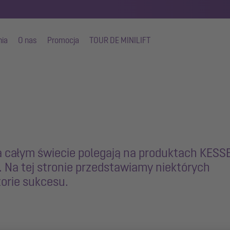
nia
O nas
Promocja
TOUR DE MINILIFT
na całym świecie polegają na produktach KESS
 Na tej stronie przedstawiamy niektórych
torie sukcesu.