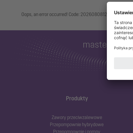
Oops, an error occurred! Code: 20260808120255680a8c
Produkty
Zawory przeciwzalewowe
Przepompownie hybrydowe
Przepompownie i pompy