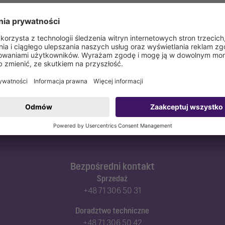
ff
Bezpośredni kontakt
Sprzedaż
+48 71 306 50 31
Doradztwo techniczne
+48 71 306 50 42