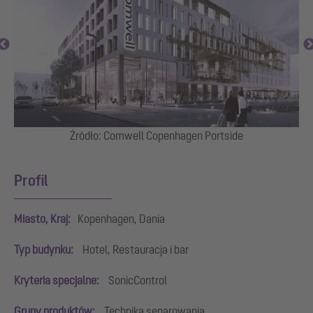
uto
Źródło: Comwell Copenhagen Portside
Pr
Profil
Miasto, Kraj:
Kopenhagen, Dania
Typ budynku:
Hotel, Restauracja i bar
Kryteria specjalne:
SonicControl
Grupy produktów:
Technika separowania