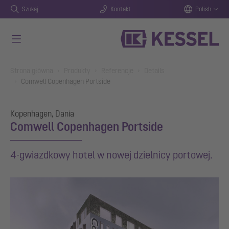
Szukaj
Kontakt
Polish
Przejdź do głównej treści
You are here:
Strona główna
Produkty
Referencje
Details
Comwell Copenhagen Portside
Kopenhagen, Dania
Comwell Copenhagen Portside
4-gwiazdkowy hotel w nowej dzielnicy portowej.