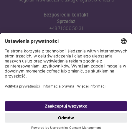
Bezpośredni kontakt
Sprzedaż
+48 71 306 50 31
Doradztwo techniczne
+48 71 306 50 42
Serwis techniczny
+48 71 306 50 51
Polityka prywatności
Stopka redakcyjna
Copyright 1998-2026 KESSEL Sp. z o.o., ul. Innowacyjna 2, Biskupice Podgórne,
55-040 Kobierzyce