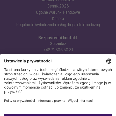
Cennik 2026
Ogólne Warunki Handlowe
Kariera
Regulamin świadczenia usług drogą elektroniczną
Bezpośredni kontakt
Sprzedaż
+48 71 306 50 31
Doradztwo techniczne
+48 71 306 50 42
Serwis techniczny
+48 71 306 50 51