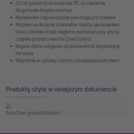
20 lat gwarancji na materiały PE, co zapewnia
długotrwałe bezpieczeństwo
Niezawodne odprowadzanie powstających ścieków
Możliwe wydłużenie interwałów między opróżnianiem
treści zbiornika dzięki ciągłemu nadzorowi przy użyciu
czujnika grubości warstw SonicControl
Bogata oferta usługowa od planowani do eksploatacji
instalacji
Włączenie w cyfrowy system zarządzania budynkiem
Produkty użyte w niniejszym dokumencie
EasyClean ground Standard