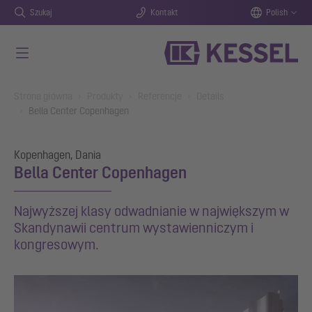
Szukaj
Kontakt
Polish
Przejdź do głównej treści
You are here:
Strona główna
Produkty
Referencje
Details
Bella Center Copenhagen
Kopenhagen, Dania
Bella Center Copenhagen
Najwyższej klasy odwadnianie w największym w
Skandynawii centrum wystawienniczym i
kongresowym.