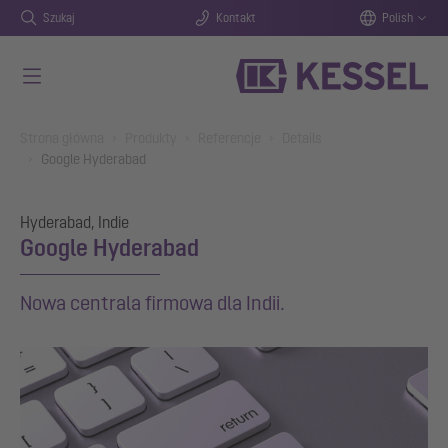
Szukaj
Kontakt
Polish
Przejdź do głównej treści
You are here:
Strona główna
Produkty
Referencje
Details
Google Hyderabad
Hyderabad, Indie
Google Hyderabad
Nowa centrala firmowa dla Indii.