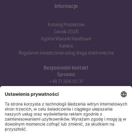
Informacje
Katalog Produktów
Cennik 2026
Ogólne Warunki Handlowe
Kariera
Regulamin świadczenia usług drogą elektroniczną
Bezpośredni kontakt
Sprzedaż
+48 71 306 50 31
Doradztwo techniczne
+48 71 306 50 42
Serwis techniczny
+48 71 306 50 51