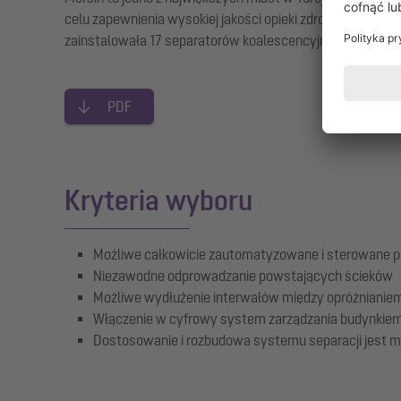
celu zapewnienia wysokiej jakości opieki zdrowotnej szpi
zainstalowała 17 separatorów koalescencyjnych EasyOil i
PDF
Kryteria wyboru
Możliwe całkowicie zautomatyzowane i sterowane 
Niezawodne odprowadzanie powstających ścieków
Możliwe wydłużenie interwałów między opróżnianiem t
Włączenie w cyfrowy system zarządzania budynkie
Dostosowanie i rozbudowa systemu separacji jest mo