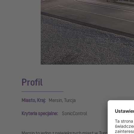
Profil
Miasto, Kraj:
Mersin, Turcja
Kryteria specjalne:
SonicControl
Mersin to jedno z największych miast w Turcji. Szpital w 