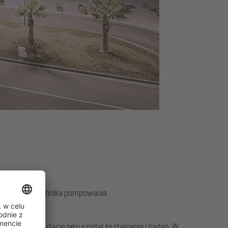
arowania, Technika pompowania
rzymał akredytację jako szpital kształcenia i badań. W