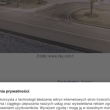
Źródło: www.nky.com.t
Typ budynku:
Szpital
Grupy produktów:
Technika sep
nim jest wiodącą instytucją w zakresie kształcenia medycznego oraz ot