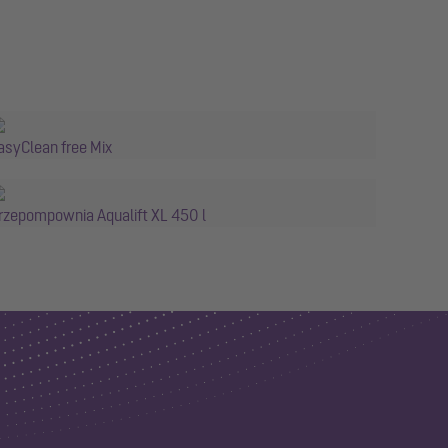
asyClean free Mix
rzepompownia Aqualift XL 450 l