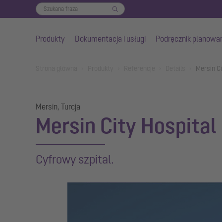
Produkty
Dokumentacja i usługi
Podręcznik planowa
Przejdź do głównej treści
You are here:
Strona główna
Produkty
Referencje
Details
Mersin Ci
Mersin, Turcja
Mersin City Hospital
Cyfrowy szpital.