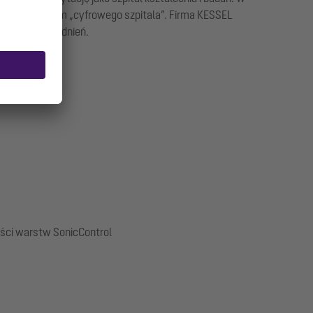
lany jest mianem „cyfrowego szpitala”. Firma KESSEL
ację bez utrudnień.
ości warstw SonicControl