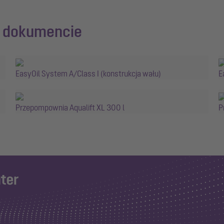
m dokumencie
EasyOil System A/Class I (konstrukcja wału)
E
Przepompownia Aqualift XL 300 l
P