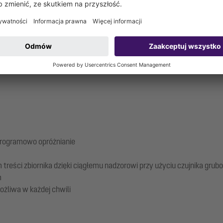
tal stawia na cyfrowe zarządzanie budynkiem i opieką, dlatego okreś
 siedem separatorów tłuszczu EasyClean free, aby zapewnić eksploat
programowo opróżnianie
reści zbiornika dzięki ciągłemu nadzorowi przy użyciu czujnika grub
m
żliwa w każdej chwili