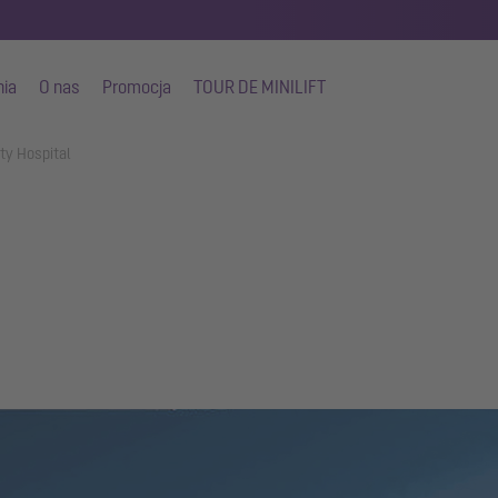
nia
O nas
Promocja
TOUR DE MINILIFT
ty Hospital